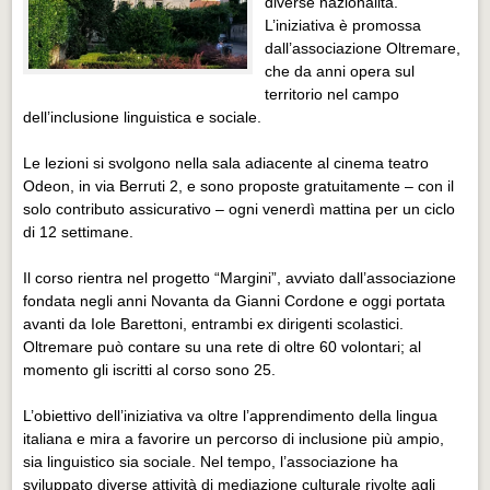
diverse nazionalità.
Eventi Vigevano
L’iniziativa è promossa
Eventi Vigevano
dall’associazione Oltremare,
che da anni opera sul
Eventi Pavia
territorio nel campo
Eventi Pavia
dell’inclusione linguistica e sociale.
Le lezioni si svolgono nella sala adiacente al cinema teatro
Odeon, in via Berruti 2, e sono proposte gratuitamente – con il
solo contributo assicurativo – ogni venerdì mattina per un ciclo
di 12 settimane.
Il corso rientra nel progetto “Margini”, avviato dall’associazione
fondata negli anni Novanta da Gianni Cordone e oggi portata
avanti da Iole Barettoni, entrambi ex dirigenti scolastici.
Oltremare può contare su una rete di oltre 60 volontari; al
momento gli iscritti al corso sono 25.
L’obiettivo dell’iniziativa va oltre l’apprendimento della lingua
italiana e mira a favorire un percorso di inclusione più ampio,
sia linguistico sia sociale. Nel tempo, l’associazione ha
sviluppato diverse attività di mediazione culturale rivolte agli