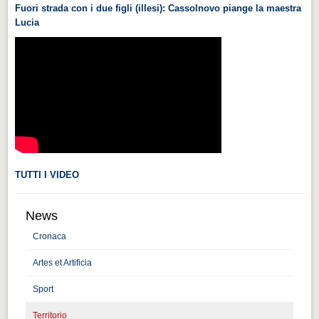
Fuori strada con i due figli (illesi): Cassolnovo piange la maestra
Videonews
Lucia
Videonews
Eventi
Eventi
CHI SIAMO
CHI SIAMO
CITTÀ
TUTTI I VIDEO
CITTÀ
Guida turistica rapida
News
Guida turistica rapida
Cronaca
Musica e teatro
Artes et Artificia
Musica e teatro
Sport
Distretto industriale
Territorio