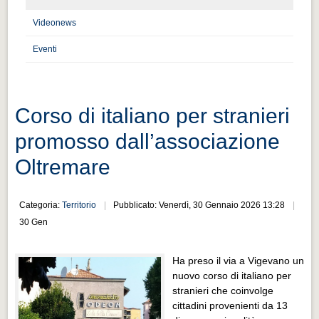
Distretto industriale
Videonews
Muoversi a Vigevano
Eventi
Muoversi a Vigevano
Cultura e turismo 4.0
Cultura e turismo 4.0
Corso di italiano per stranieri
PROGETTI
promosso dall’associazione
PROGETTI
Oltremare
Progetti Aperti
Progetti Aperti
Categoria:
Territorio
Pubblicato: Venerdì, 30 Gennaio 2026 13:28
30 Gen
Progetti Realizzati
Progetti Realizzati
Ha preso il via a Vigevano un
EVENTI
nuovo corso di italiano per
stranieri che coinvolge
EVENTI
cittadini provenienti da 13