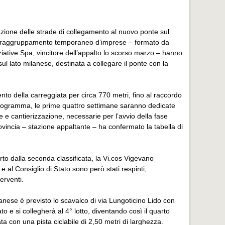
zzazione delle strade di collegamento al nuovo ponte sul
 del raggruppamento temporaneo d’imprese – formato da
iziative Spa, vincitore dell’appalto lo scorso marzo – hanno
ea sul lato milanese, destinata a collegare il ponte con la
to della carreggiata per circa 770 metri, fino al raccordo
oprogramma, le prime quattro settimane saranno dedicate
che e cantierizzazione, necessarie per l’avvio della fase
Provincia – stazione appaltante – ha confermato la tabella di
rto dalla seconda classificata, la Vi.cos Vigevano
e al Consiglio di Stato sono però stati respinti,
terventi.
evanese è previsto lo scavalco di via Lungoticino Lido con
to e si collegherà al 4° lotto, diventando così il quarto
ata con una pista ciclabile di 2,50 metri di larghezza.