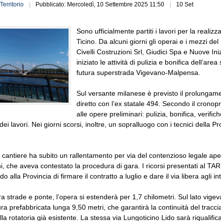
Territorio
Pubblicato: Mercoledì, 10 Settembre 2025 11:50
10 Set
Sono ufficialmente partiti i lavori per la reali
Ticino. Da alcuni giorni gli operai e i mezzi
Civelli Costruzioni Srl, Giudici Spa e Nuove In
iniziato le attività di pulizia e bonifica dell’ar
futura superstrada Vigevano-Malpensa.
Sul versante milanese è previsto il prolungamen
diretto con l’ex statale 494. Secondo il cron
alle opere preliminari: pulizia, bonifica, verifi
dei lavori. Nei giorni scorsi, inoltre, un sopralluogo con i tecnici della 
l cantiere ha subito un rallentamento per via del contenzioso legale ape
i, che aveva contestato la procedura di gara. I ricorsi presentati al TAR 
 alla Provincia di firmare il contratto a luglio e dare il via libera agli in
 tra strade e ponte, l’opera si estenderà per 1,7 chilometri. Sul lato vig
ra prefabbricata lunga 9,50 metri, che garantirà la continuità del traccia
la rotatoria già esistente. La stessa via Lungoticino Lido sarà riqualific