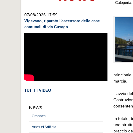
Categoria:
07/08/2026 17:59
Vigevano, riparato l'ascensore delle case
comunali di via Cusago
principale 
marcia.
TUTTI I VIDEO
L’avvio de
Costruzion
consentendo
News
Cronaca
In totale,
una struttu
Artes et Artificia
braccio del