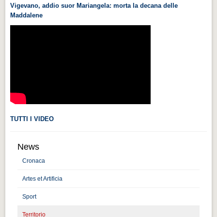
Vigevano, addio suor Mariangela: morta la decana delle
Videonews
Maddalene
Videonews
Eventi
Eventi
CHI SIAMO
CHI SIAMO
CITTÀ
TUTTI I VIDEO
CITTÀ
Guida turistica rapida
News
Guida turistica rapida
Cronaca
Musica e teatro
Artes et Artificia
Musica e teatro
Sport
Distretto industriale
Territorio