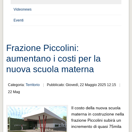
Distretto industriale
Videonews
Muoversi a Vigevano
Eventi
Muoversi a Vigevano
Cultura e turismo 4.0
Cultura e turismo 4.0
Frazione Piccolini:
PROGETTI
aumentano i costi per la
PROGETTI
nuova scuola materna
Progetti Aperti
Progetti Aperti
Categoria:
Territorio
Pubblicato: Giovedì, 22 Maggio 2025 12:15
22 Mag
Progetti Realizzati
Progetti Realizzati
Il costo della nuova scuola
EVENTI
materna in costruzione nella
frazione Piccolini subirà un
EVENTI
incremento di quasi 75mila