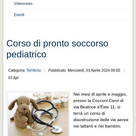
Distretto industriale
Videonews
Muoversi a Vigevano
Eventi
Muoversi a Vigevano
Cultura e turismo 4.0
Corso di pronto soccorso
Cultura e turismo 4.0
pediatrico
PROGETTI
PROGETTI
Categoria:
Territorio
Pubblicato: Mercoledì, 03 Aprile 2024 09:00
Progetti Aperti
03 Apr
Progetti Aperti
Nei mesi di aprile e maggio,
Progetti Realizzati
presso la Cocconi Cervi di
Progetti Realizzati
via Beatrice d’Este 11, si
terrà un corso di
EVENTI
disostruzione delle vie aeree
EVENTI
nei lattanti e nei bambini.