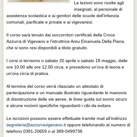
Eventi Vigevano
Le lezioni sono rivolte agli
insegnati, al personale di
Eventi Vigevano
assistenza scolastica e ai genitori delle scuole dell’infanzia
comunali, parificate e private e ai vigevanesi.
Eventi Pavia
Eventi Pavia
Il corso sarà tenuto dai soccorritori certificati della Croce
Azzurra di Vigevano e l’istruttrice Areu Emanuela Della Piana,
che si sono resi disponibili a titolo gratuito.
I corsi si terranno o sabato 20 aprile o sabato 18 maggio, dalle
ore 10.00 alle ore 12.00 circa, e prevedono un’ora di teoria e
un’ora circa di pratica.
Al termine del corso verrà rilasciato un attestato di
partecipazione e un manuale illustrato riguardante le manovre
di disostruzione delle vie aeree, le linee guida sul sonno sicuro
e alcune nozioni specifiche riguardanti i cibi da evitare.
Le iscrizioni possono essere effettuate tramite mail all’indirizzo
segreteria@azzurravigevano.it
oppure telefonando al numero di
telefono 0381-20659 o al 389-0499738.