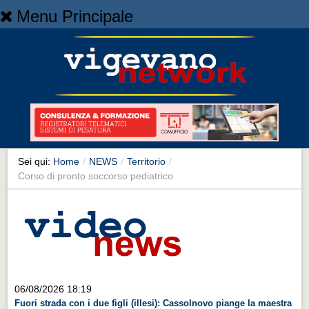
Menu Principale
Home
Home
NEWS
NEWS
Cronaca
Cronaca
Sei qui:
Home
/
NEWS
/
Territorio
/
Corso di pronto soccorso pediatrico
Artes et Artificia
Artes et Artificia
Sport
Sport
Territorio
06/08/2026 18:19
Territorio
Fuori strada con i due figli (illesi): Cassolnovo piange la maestra