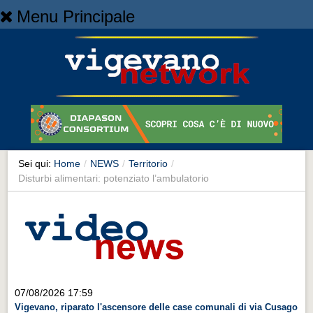
Menu Principale
Home
Home
NEWS
NEWS
Cronaca
Cronaca
Sei qui:
Home
/
NEWS
/
Territorio
/
Disturbi alimentari: potenziato l’ambulatorio
Artes et Artificia
Artes et Artificia
Sport
Sport
Territorio
07/08/2026 17:59
Territorio
Vigevano, riparato l'ascensore delle case comunali di via Cusago