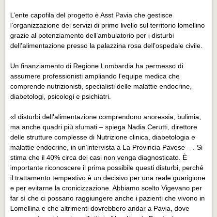
Eventi Vigevano
L’ente capofila del progetto è Asst Pavia che gestisce
Eventi Vigevano
l’organizzazione dei servizi di primo livello sul territorio lomellino
grazie al potenziamento dell’ambulatorio per i disturbi
Eventi Pavia
dell’alimentazione presso la palazzina rosa dell’ospedale civile.
Eventi Pavia
Un finanziamento di Regione Lombardia ha permesso di
assumere professionisti ampliando l’equipe medica che
comprende nutrizionisti, specialisti delle malattie endocrine,
diabetologi, psicologi e psichiatri.
«I disturbi dell'alimentazione comprendono anoressia, bulimia,
ma anche quadri più sfumati – spiega Nadia Cerutti, direttore
delle strutture complesse di Nutrizione clinica, diabetologia e
malattie endocrine, in un’intervista a La Provincia Pavese –. Si
stima che il 40% circa dei casi non venga diagnosticato. È
importante riconoscere il prima possibile questi disturbi, perché
il trattamento tempestivo è un decisivo per una reale guarigione
e per evitarne la cronicizzazione. Abbiamo scelto Vigevano per
far sì che ci possano raggiungere anche i pazienti che vivono in
Lomellina e che altrimenti dovrebbero andar a Pavia, dove