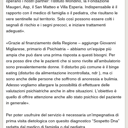
operano i nostri partner: l'istituto Mondino, la Fondazione
Maugeri, Asp, il San Matteo e Villa Esperia. Indispensabile è il
rapporto con il medico di famiglia o il pediatra, che risultano le
vere sentinelle sul territorio. Solo così possono essere colti i
segnali di rischio e i segni precoci, e iniziare trattamenti
adeguati».
«Grazie al finanziamento della Regione – aggiunge Giovanni
Migliarese, primario di Psichiatria – abbiamo un'equipe più
ampia che può dare una prima risposta a questi bisogni. Per
ora posso dire che le pazienti che si sono rivolte all'ambulatorio
sono prevalentemente donne. Il disturbo più comune è il binge
eating (disturbo da alimentazione incontrollata, ndr ), ma ci
sono anche delle persone che soffrono di anoressia e bulimia.
Adesso vogliamo allargare la possibilità di effettuare delle
valutazioni psichiatriche anche in altre situazioni. L'obiettivo è
quello di offrire attenzione anche allo stato psichico del paziente
in generale».
Per poter usufruire del servizio è necessaria un’impegnativa di
prima visita dietologica con quesito diagnostico “Sospetto Dna”
redatta dal medico di famiglia o dal pediatra.