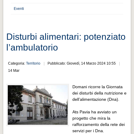
Distretto industriale
Eventi
Muoversi a Vigevano
Muoversi a Vigevano
Cultura e turismo 4.0
Disturbi alimentari: potenziato
Cultura e turismo 4.0
l’ambulatorio
PROGETTI
PROGETTI
Categoria:
Territorio
Pubblicato: Giovedì, 14 Marzo 2024 10:55
14 Mar
Progetti Aperti
Progetti Aperti
Domani ricorre la Giornata
dei disturbi della nutrizione e
Progetti Realizzati
dell’alimentazione (Dna).
Progetti Realizzati
Ats Pavia ha avviato un
EVENTI
progetto che mira la
EVENTI
rafforzamento della rete dei
servizi per i Dna.