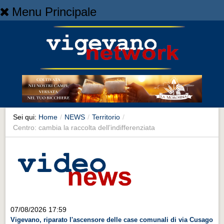
Menu Principale
Home
Home
NEWS
NEWS
Cronaca
Cronaca
Sei qui:
Home
/
NEWS
/
Territorio
/
Centro: cambia la raccolta dell’indifferenziata
Artes et Artificia
Artes et Artificia
Sport
Sport
Territorio
07/08/2026 17:59
Territorio
Vigevano, riparato l'ascensore delle case comunali di via Cusago