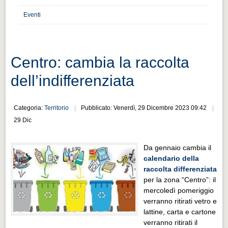
Distretto industriale
Eventi
Muoversi a Vigevano
Muoversi a Vigevano
Cultura e turismo 4.0
Centro: cambia la raccolta
Cultura e turismo 4.0
dell’indifferenziata
PROGETTI
PROGETTI
Categoria:
Territorio
Pubblicato: Venerdì, 29 Dicembre 2023 09:42
29 Dic
Progetti Aperti
Progetti Aperti
Da gennaio cambia il
calendario della
Progetti Realizzati
raccolta differenziata
Progetti Realizzati
per la zona “Centro”: il
mercoledì pomeriggio
EVENTI
verranno ritirati vetro e
EVENTI
lattine, carta e cartone
verranno ritirati il