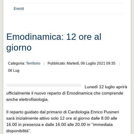
Distretto industriale
Eventi
Muoversi a Vigevano
Muoversi a Vigevano
Cultura e turismo 4.0
Emodinamica: 12 ore al
Cultura e turismo 4.0
giorno
PROGETTI
PROGETTI
Categoria:
Territorio
Pubblicato: Martedì, 06 Luglio 2021 09:35
06 Lug
Progetti Aperti
Progetti Aperti
Lunedì 12 luglio aprirà
ufficialmente il nuovo reparto di Emodinamica che comprende
Progetti Realizzati
anche elettrofisiologia.
Progetti Realizzati
Il reparto guidato dal primario di Cardiologia Enrico Pusineri
EVENTI
sarà inizialmente attivo solo 12 ore al giorno dalle 8.00 alle
EVENTI
16.00 in presenza e dalle 16.00 alle 20.00 in “immediata
disponibilità”.