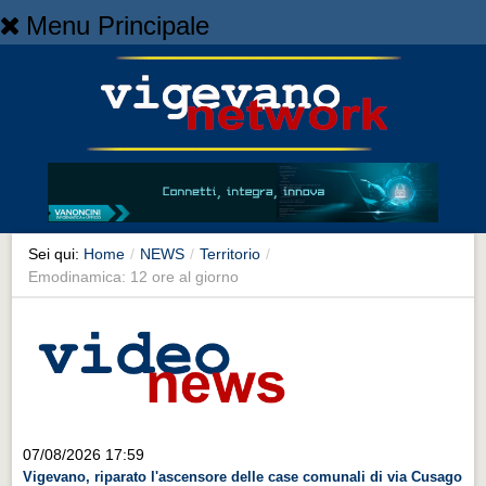
Menu Principale
Home
Home
NEWS
NEWS
Cronaca
Cronaca
Sei qui:
Home
/
NEWS
/
Territorio
/
Emodinamica: 12 ore al giorno
Artes et Artificia
Artes et Artificia
Sport
Sport
Territorio
07/08/2026 17:59
Territorio
Vigevano, riparato l'ascensore delle case comunali di via Cusago