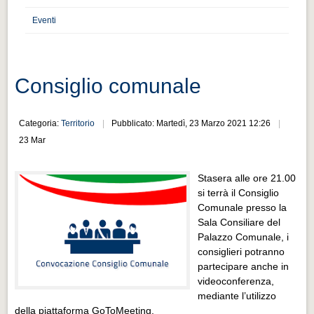
Distretto industriale
Eventi
Muoversi a Vigevano
Muoversi a Vigevano
Cultura e turismo 4.0
Consiglio comunale
Cultura e turismo 4.0
Categoria:
Territorio
Pubblicato: Martedì, 23 Marzo 2021 12:26
PROGETTI
23 Mar
PROGETTI
Progetti Aperti
Stasera alle ore 21.00
si terrà il Consiglio
Progetti Aperti
Comunale presso la
Sala Consiliare del
Progetti Realizzati
Palazzo Comunale, i
Progetti Realizzati
consiglieri potranno
partecipare anche in
EVENTI
videoconferenza,
EVENTI
mediante l’utilizzo
della piattaforma GoToMeeting.