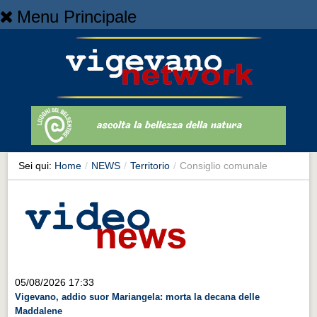
Menu Principale
Home
Home
NEWS
NEWS
Cronaca
Cronaca
Sei qui:
Home
/
NEWS
/
Territorio
/
Consiglio comunale
Artes et Artificia
Artes et Artificia
Sport
Sport
Territorio
05/08/2026 17:33
Vigevano, addio suor Mariangela: morta la decana delle
Territorio
Maddalene