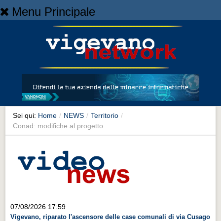
Menu Principale
Home
Home
NEWS
NEWS
Cronaca
Cronaca
Sei qui:
Home
/
NEWS
/
Territorio
/
Conad: modifiche al progetto
Artes et Artificia
Artes et Artificia
Sport
Sport
Territorio
07/08/2026 17:59
Territorio
Vigevano, riparato l'ascensore delle case comunali di via Cusago