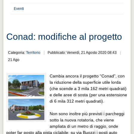
Distretto industriale
Eventi
Muoversi a Vigevano
Muoversi a Vigevano
Cultura e turismo 4.0
Conad: modifiche al progetto
Cultura e turismo 4.0
Categoria:
Territorio
Pubblicato: Venerdì, 21 Agosto 2020 08:43
PROGETTI
21 Ago
PROGETTI
Progetti Aperti
Cambia ancora il progetto “Conad”, con
la riduzione della superficie utile lorda
Progetti Aperti
(che scende a 3 mila 162 metri quadrati)
e delle aree di sosta (per una estensione
Progetti Realizzati
di 6 mila 312 metri quadrati).
Progetti Realizzati
Non sono inoltre più previsti i parcheggi
EVENTI
sotto la nuova rotatoria, che viene
EVENTI
ampliata di un metro di raggio, onde
poter far posto alla pista ciclabile; su via Buozzi i posti auto