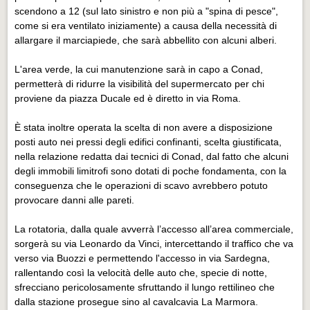
Eventi Vigevano
scendono a 12 (sul lato sinistro e non più a "spina di pesce",
Eventi Vigevano
come si era ventilato iniziamente) a causa della necessità di
allargare il marciapiede, che sarà abbellito con alcuni alberi.
Eventi Pavia
L'area verde, la cui manutenzione sarà in capo a Conad,
Eventi Pavia
permetterà di ridurre la visibilità del supermercato per chi
proviene da piazza Ducale ed è diretto in via Roma.
È stata inoltre operata la scelta di non avere a disposizione
posti auto nei pressi degli edifici confinanti, scelta giustificata,
nella relazione redatta dai tecnici di Conad, dal fatto che alcuni
degli immobili limitrofi sono dotati di poche fondamenta, con la
conseguenza che le operazioni di scavo avrebbero potuto
provocare danni alle pareti.
La rotatoria, dalla quale avverrà l’accesso all’area commerciale,
sorgerà su via Leonardo da Vinci, intercettando il traffico che va
verso via Buozzi e permettendo l'accesso in via Sardegna,
rallentando così la velocità delle auto che, specie di notte,
sfrecciano pericolosamente sfruttando il lungo rettilineo che
dalla stazione prosegue sino al cavalcavia La Marmora.