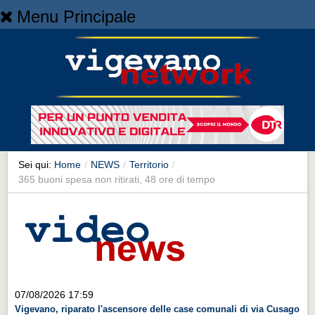
Menu Principale
Home
Home
NEWS
NEWS
Cronaca
Cronaca
Sei qui:
Home
/
NEWS
/
Territorio
/
365 buoni spesa non ritirati, 48 ore di tempo
Artes et Artificia
Artes et Artificia
Sport
Sport
Territorio
07/08/2026 17:59
Territorio
Vigevano, riparato l'ascensore delle case comunali di via Cusago