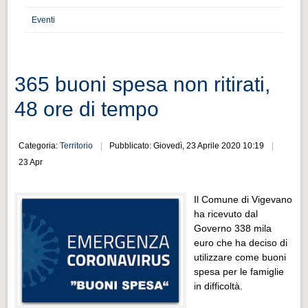
Distretto industriale
Eventi
Muoversi a Vigevano
Muoversi a Vigevano
Cultura e turismo 4.0
365 buoni spesa non ritirati,
Cultura e turismo 4.0
48 ore di tempo
PROGETTI
PROGETTI
Categoria:
Territorio
Pubblicato: Giovedì, 23 Aprile 2020 10:19
23 Apr
Progetti Aperti
Progetti Aperti
Il Comune di Vigevano
ha ricevuto dal
Progetti Realizzati
Governo 338 mila
Progetti Realizzati
euro che ha deciso di
utilizzare come buoni
EVENTI
spesa per le famiglie
EVENTI
in difficoltà.