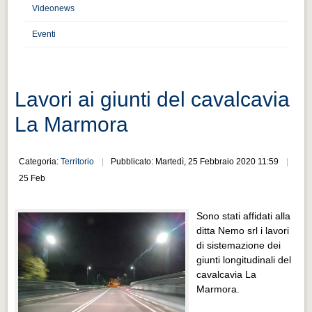
Distretto industriale
Videonews
Muoversi a Vigevano
Eventi
Muoversi a Vigevano
Cultura e turismo 4.0
Lavori ai giunti del cavalcavia
Cultura e turismo 4.0
La Marmora
PROGETTI
PROGETTI
Categoria:
Territorio
Pubblicato: Martedì, 25 Febbraio 2020 11:59
Progetti Aperti
25 Feb
Progetti Aperti
Sono stati affidati alla
Progetti Realizzati
ditta Nemo srl i lavori
Progetti Realizzati
di sistemazione dei
giunti longitudinali del
EVENTI
cavalcavia La
EVENTI
Marmora.