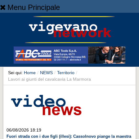
Menu Principale
Home
Home
NEWS
NEWS
Cronaca
Cronaca
Sei qui:
Home
/
NEWS
/
Territorio
/
Lavori ai giunti del cavalcavia La Marmora
Artes et Artificia
Artes et Artificia
Sport
Sport
Territorio
06/08/2026 18:19
Territorio
Fuori strada con i due figli (illesi): Cassolnovo piange la maestra