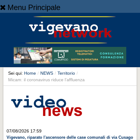
Menu Principale
Home
Home
NEWS
NEWS
Cronaca
Cronaca
Sei qui:
Home
/
NEWS
/
Territorio
/
Micam: il coronavirus riduce l’affluenza
Artes et Artificia
Artes et Artificia
Sport
Sport
Territorio
07/08/2026 17:59
Territorio
Vigevano, riparato l'ascensore delle case comunali di via Cusago