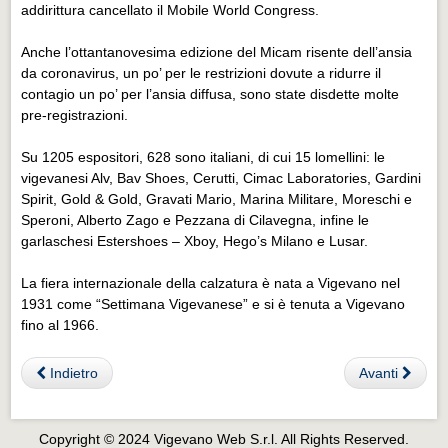
Eventi Vigevano
addirittura cancellato il Mobile World Congress.
Eventi Vigevano
Anche l’ottantanovesima edizione del Micam risente dell’ansia
da coronavirus, un po’ per le restrizioni dovute a ridurre il
Eventi Pavia
contagio un po’ per l’ansia diffusa, sono state disdette molte
Eventi Pavia
pre-registrazioni.
Su 1205 espositori, 628 sono italiani, di cui 15 lomellini: le
vigevanesi Alv, Bav Shoes, Cerutti, Cimac Laboratories, Gardini
Spirit, Gold & Gold, Gravati Mario, Marina Militare, Moreschi e
Speroni, Alberto Zago e Pezzana di Cilavegna, infine le
garlaschesi Estershoes – Xboy, Hego’s Milano e Lusar.
La fiera internazionale della calzatura è nata a Vigevano nel
1931 come “Settimana Vigevanese” e si è tenuta a Vigevano
fino al 1966.
Indietro
Avanti
Copyright © 2024 Vigevano Web S.r.l. All Rights Reserved.