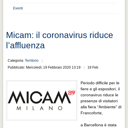
Distretto industriale
Eventi
Muoversi a Vigevano
Muoversi a Vigevano
Cultura e turismo 4.0
Micam: il coronavirus riduce
Cultura e turismo 4.0
l’affluenza
PROGETTI
PROGETTI
Categoria:
Territorio
Pubblicato: Mercoledì, 19 Febbraio 2020 13:19
19 Feb
Progetti Aperti
Progetti Aperti
Periodo difficile per le
fiere e gli espositori, il
Progetti Realizzati
coronavirus riduce le
Progetti Realizzati
presenze di visitatori
alla fiera “Ambiente” di
EVENTI
Francoforte,
EVENTI
a Barcellona è stata