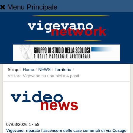
Menu Principale
Home
Home
NEWS
NEWS
Cronaca
Cronaca
Sei qui:
Home
/
NEWS
/
Territorio
/
Visitare Vigevano su una bici a 4 posti
Artes et Artificia
Artes et Artificia
Sport
Sport
Territorio
07/08/2026 17:59
Territorio
Vigevano, riparato l'ascensore delle case comunali di via Cusago