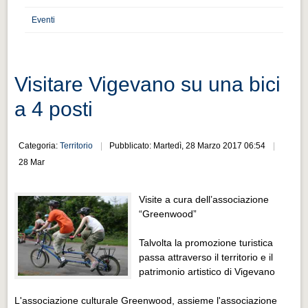
Distretto industriale
Eventi
Muoversi a Vigevano
Muoversi a Vigevano
Cultura e turismo 4.0
Visitare Vigevano su una bici
Cultura e turismo 4.0
a 4 posti
PROGETTI
PROGETTI
Categoria:
Territorio
Pubblicato: Martedì, 28 Marzo 2017 06:54
28 Mar
Progetti Aperti
Progetti Aperti
Visite a cura dell’associazione
“Greenwood”
Progetti Realizzati
Progetti Realizzati
Talvolta la promozione turistica
passa attraverso il territorio e il
EVENTI
patrimonio artistico di Vigevano
EVENTI
L'associazione culturale Greenwood, assieme l'associazione