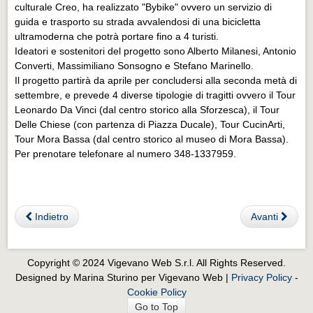
Eventi Vigevano
culturale Creo, ha realizzato "Bybike" ovvero un servizio di
guida e trasporto su strada avvalendosi di una bicicletta
Eventi Vigevano
ultramoderna che potrà portare fino a 4 turisti.
Ideatori e sostenitori del progetto sono Alberto Milanesi, Antonio
Eventi Pavia
Converti, Massimiliano Sonsogno e Stefano Marinello.
Eventi Pavia
Il progetto partirà da aprile per concludersi alla seconda metà di
settembre, e prevede 4 diverse tipologie di tragitti ovvero il Tour
Leonardo Da Vinci (dal centro storico alla Sforzesca), il Tour
Delle Chiese (con partenza di Piazza Ducale), Tour CucinArti,
Tour Mora Bassa (dal centro storico al museo di Mora Bassa).
Per prenotare telefonare al numero 348-1337959.
Indietro
Avanti
Copyright © 2024 Vigevano Web S.r.l. All Rights Reserved.
Designed by Marina Sturino per Vigevano Web |
Privacy Policy
-
Cookie Policy
Go to Top