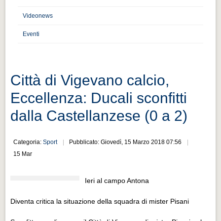
Distretto industriale
Videonews
Muoversi a Vigevano
Eventi
Muoversi a Vigevano
Cultura e turismo 4.0
Cultura e turismo 4.0
Città di Vigevano calcio,
PROGETTI
Eccellenza: Ducali sconfitti
PROGETTI
dalla Castellanzese (0 a 2)
Progetti Aperti
Progetti Aperti
Categoria:
Sport
Pubblicato: Giovedì, 15 Marzo 2018 07:56
15 Mar
Progetti Realizzati
Progetti Realizzati
Ieri al campo Antona
EVENTI
Diventa critica la situazione della squadra di mister Pisani
EVENTI