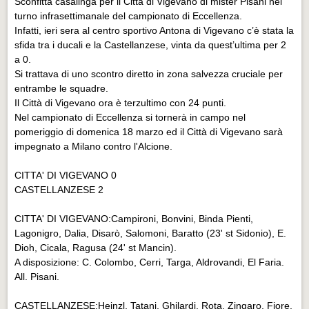
Sconfitta casalinga per il Città di Vigevano di mister Pisani nel
Eventi Vigevano
turno infrasettimanale del campionato di Eccellenza.
Eventi Vigevano
Infatti, ieri sera al centro sportivo Antona di Vigevano c’è stata la
sfida tra i ducali e la Castellanzese, vinta da quest’ultima per 2
Eventi Pavia
a 0.
Eventi Pavia
Si trattava di uno scontro diretto in zona salvezza cruciale per
entrambe le squadre.
Il Città di Vigevano ora è terzultimo con 24 punti.
Nel campionato di Eccellenza si tornerà in campo nel
pomeriggio di domenica 18 marzo ed il Città di Vigevano sarà
impegnato a Milano contro l'Alcione.
CITTA' DI VIGEVANO 0
CASTELLANZESE 2
CITTA' DI VIGEVANO:Campironi, Bonvini, Binda Pienti,
Lagonigro, Dalia, Disarò, Salomoni, Baratto (23' st Sidonio), E.
Dioh, Cicala, Ragusa (24' st Mancin).
A disposizione: C. Colombo, Cerri, Targa, Aldrovandi, El Faria.
All. Pisani.
CASTELLANZESE:Heinzl, Tatani, Ghilardi, Rota, Zingaro, Fiore,