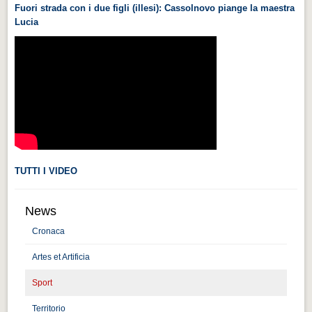
Fuori strada con i due figli (illesi): Cassolnovo piange la maestra
Videonews
Lucia
Videonews
Eventi
Eventi
CHI SIAMO
CHI SIAMO
CITTÀ
TUTTI I VIDEO
CITTÀ
Guida turistica rapida
News
Guida turistica rapida
Cronaca
Musica e teatro
Artes et Artificia
Musica e teatro
Sport
Distretto industriale
Territorio