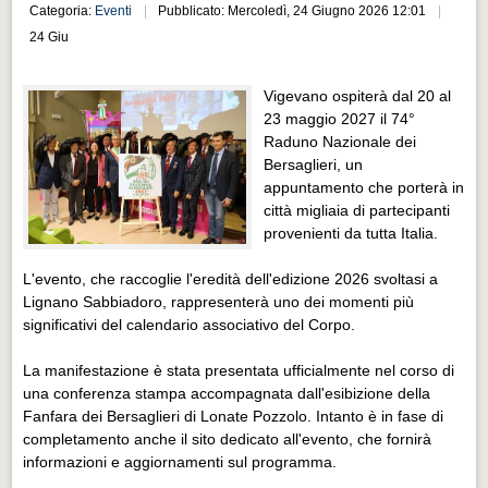
Distretto industriale
Categoria:
Eventi
Pubblicato: Mercoledì, 24 Giugno 2026 12:01
24 Giu
Muoversi a Vigevano
Muoversi a Vigevano
Vigevano ospiterà dal 20 al
23 maggio 2027 il 74°
Cultura e turismo 4.0
Raduno Nazionale dei
Cultura e turismo 4.0
Bersaglieri, un
appuntamento che porterà in
PROGETTI
città migliaia di partecipanti
PROGETTI
provenienti da tutta Italia.
Progetti Aperti
L'evento, che raccoglie l'eredità dell'edizione 2026 svoltasi a
Lignano Sabbiadoro, rappresenterà uno dei momenti più
Progetti Aperti
significativi del calendario associativo del Corpo.
Progetti Realizzati
La manifestazione è stata presentata ufficialmente nel corso di
Progetti Realizzati
una conferenza stampa accompagnata dall'esibizione della
Fanfara dei Bersaglieri di Lonate Pozzolo. Intanto è in fase di
EVENTI
completamento anche il sito dedicato all'evento, che fornirà
EVENTI
informazioni e aggiornamenti sul programma.