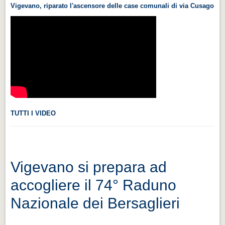
Vigevano, riparato l'ascensore delle case comunali di via Cusago
Videonews
Videonews
Eventi
Eventi
CHI SIAMO
CHI SIAMO
CITTÀ
TUTTI I VIDEO
CITTÀ
Guida turistica rapida
Guida turistica rapida
Vigevano si prepara ad
Musica e teatro
accogliere il 74° Raduno
Musica e teatro
Nazionale dei Bersaglieri
Distretto industriale