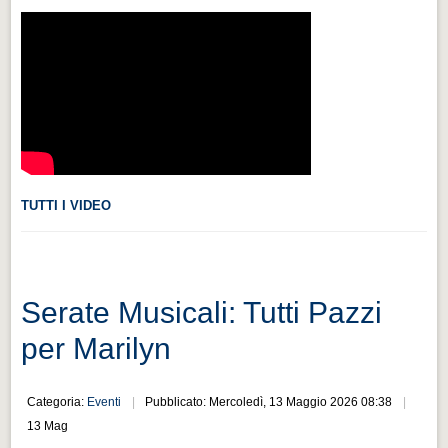
Videonews
Videonews
Eventi
Eventi
CHI SIAMO
CHI SIAMO
TUTTI I VIDEO
CITTÀ
CITTÀ
Guida turistica rapida
Serate Musicali: Tutti Pazzi
Guida turistica rapida
per Marilyn
Musica e teatro
Musica e teatro
Categoria:
Eventi
Pubblicato: Mercoledì, 13 Maggio 2026 08:38
Distretto industriale
13 Mag