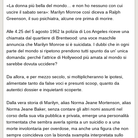
«La donna più bella del mondo… e non ho nessuno con cui
uscire il sabato sera»: Marilyn Monroe così diceva a Ralph
Greenson, il suo psichiatra, alcune ore prima di morire.
Alle 4.25 del 5 agosto 1962 la polizia di Los Angeles riceve una
chiamata dal quartiere di Brentwood: una voce maschile
annuncia che Marilyn Monroe si è suicidata. I dubbi che in ogni
parte del mondo si ripetono prendono tutti spunto da un' unica
domanda: perché l’attrice di Hollywood più amata al mondo si
sarebbe dovuta uccidere?
Da allora, e per mezzo secolo, si moltiplicheranno le ipotesi,
alimentate tanto da false voci e presunti scoop, quanto da
autentici dossier e inquietanti scoperte.
Dalla vera storia di Marilyn, alias Norma Jeane Mortenson, alias
Norma Jeane Baker, senza contare gli altri nomi assunti nel
corso della sua vita pubblica e privata, emerge una personalità
tormentata che sembra averla spinta a un suicidio o a una
morte involontaria per overdose, ma anche una figura che non
sempre coincideva con la bionda svampita interpretata sullo