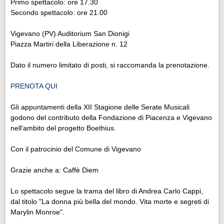
Primo spettacolo: ore 17.30
Eventi Vigevano
Secondo spettacolo: ore 21.00
Eventi Vigevano
Vigevano (PV) Auditorium San Dionigi
Eventi Pavia
Piazza Martiri della Liberazione n. 12
Eventi Pavia
Dato il numero limitato di posti, si raccomanda la prenotazione.
PRENOTA QUI
Gli appuntamenti della XII Stagione delle Serate Musicali
godono del contributo della Fondazione di Piacenza e Vigevano
nell'ambito del progetto Boethius.
Con il patrocinio del Comune di Vigevano
Grazie anche a: Caffè Diem
Lo spettacolo segue la trama del libro di Andrea Carlo Cappi,
dal titolo "La donna più bella del mondo. Vita morte e segreti di
Marylin Monroe".