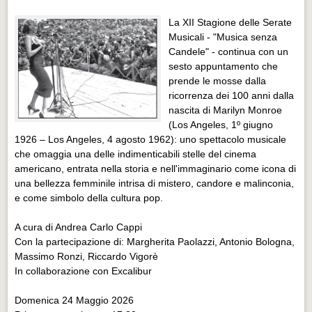
Distretto industriale
La XII Stagione delle Serate
Muoversi a Vigevano
Musicali - "Musica senza
Candele" - continua con un
Muoversi a Vigevano
sesto appuntamento che
Cultura e turismo 4.0
prende le mosse dalla
ricorrenza dei 100 anni dalla
Cultura e turismo 4.0
nascita di Marilyn Monroe
(Los Angeles, 1º giugno
PROGETTI
1926 – Los Angeles, 4 agosto 1962): uno spettacolo musicale
PROGETTI
che omaggia una delle indimenticabili stelle del cinema
americano, entrata nella storia e nell'immaginario come icona di
Progetti Aperti
una bellezza femminile intrisa di mistero, candore e malinconia,
Progetti Aperti
e come simbolo della cultura pop.
Progetti Realizzati
A cura di Andrea Carlo Cappi
Progetti Realizzati
Con la partecipazione di: Margherita Paolazzi, Antonio Bologna,
Massimo Ronzi, Riccardo Vigorè
EVENTI
In collaborazione con Excalibur
EVENTI
Domenica 24 Maggio 2026