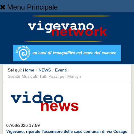
Menu Principale
Home
Home
NEWS
NEWS
Cronaca
Cronaca
Sei qui:
Home
/
NEWS
/
Eventi
/
Serate Musicali: Tutti Pazzi per Marilyn
Artes et Artificia
Artes et Artificia
Sport
Sport
Territorio
07/08/2026 17:59
Territorio
Vigevano, riparato l'ascensore delle case comunali di via Cusago