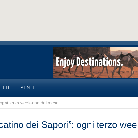
ETTI
EVENTI
: ogni terzo week-end del mese
catino dei Sapori”: ogni terzo we