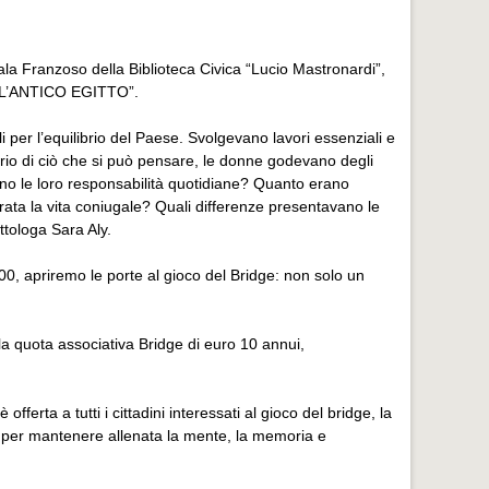
la Franzoso della Biblioteca Civica “Lucio Mastronardi”,
LL’ANTICO EGITTO”.
i per l’equilibrio del Paese. Svolgevano lavori essenziali e
rario di ciò che si può pensare, le donne godevano degli
erano le loro responsabilità quotidiane? Quanto erano
urata la vita coniugale? Quali differenze presentavano le
ittologa Sara Aly.
00, apriremo le porte al gioco del Bridge: non solo un
ella quota associativa Bridge di euro 10 annui,
fferta a tutti i cittadini interessati al gioco del bridge, la
ità per mantenere allenata la mente, la memoria e