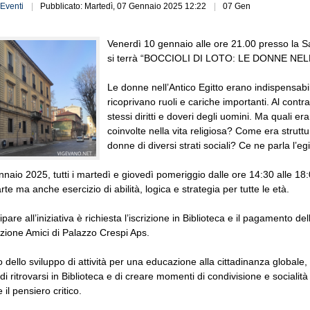
Eventi
Pubblicato: Martedì, 07 Gennaio 2025 12:22
07 Gen
Venerdì 10 gennaio alle ore 21.00 presso la Sa
si terrà “BOCCIOLI DI LOTO: LE DONNE NE
Le donne nell’Antico Egitto erano indispensabil
ricoprivano ruoli e cariche importanti. Al cont
stessi diritti e doveri degli uomini. Ma quali 
coinvolte nella vita religiosa? Come era strutt
donne di diversi strati sociali? Ce ne parla l’eg
naio 2025, tutti i martedì e giovedì pomeriggio dalle ore 14:30 alle 18:
rte ma anche esercizio di abilità, logica e strategia per tutte le età.
pare all’iniziativa è richiesta l’iscrizione in Biblioteca e il pagamento d
azione Amici di Palazzo Crespi Aps.
 dello sviluppo di attività per una educazione alla cittadinanza globale, è o
à di ritrovarsi in Biblioteca e di creare momenti di condivisione e social
il pensiero critico.