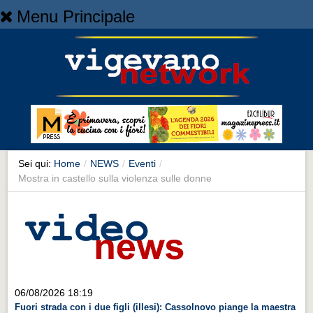
Menu Principale
Home
Home
NEWS
NEWS
Cronaca
Cronaca
Sei qui:
Home
/
NEWS
/
Eventi
/
Mostra in castello sulla violenza sulle donne
Artes et Artificia
Artes et Artificia
Sport
Sport
Territorio
06/08/2026 18:19
Territorio
Fuori strada con i due figli (illesi): Cassolnovo piange la maestra