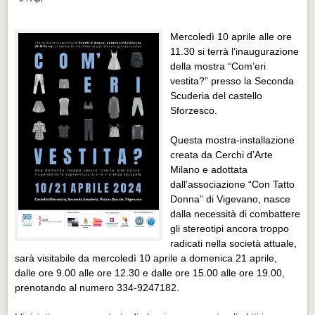
Distretto industriale
Muoversi a Vigevano
Mercoledì 10 aprile alle ore
11.30 si terrà l’inaugurazione
Muoversi a Vigevano
della mostra “Com’eri
Cultura e turismo 4.0
vestita?” presso la Seconda
Scuderia del castello
Cultura e turismo 4.0
Sforzesco.
PROGETTI
Questa mostra-installazione
PROGETTI
creata da Cerchi d’Arte
Milano e adottata
Progetti Aperti
dall’associazione “Con Tatto
Progetti Aperti
Donna” di Vigevano, nasce
dalla necessità di combattere
Progetti Realizzati
gli stereotipi ancora troppo
radicati nella società attuale,
Progetti Realizzati
sarà visitabile da mercoledì 10 aprile a domenica 21 aprile,
EVENTI
dalle ore 9.00 alle ore 12.30 e dalle ore 15.00 alle ore 19.00,
prenotando al numero 334-9247182.
EVENTI