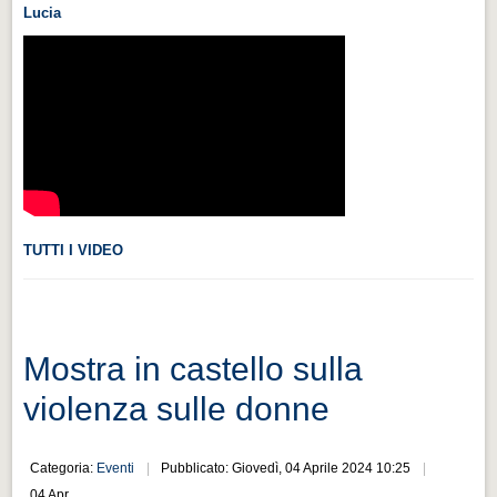
Lucia
Videonews
Videonews
Eventi
Eventi
CHI SIAMO
CHI SIAMO
CITTÀ
TUTTI I VIDEO
CITTÀ
Guida turistica rapida
Guida turistica rapida
Mostra in castello sulla
Musica e teatro
violenza sulle donne
Musica e teatro
Categoria:
Eventi
Pubblicato: Giovedì, 04 Aprile 2024 10:25
Distretto industriale
04 Apr