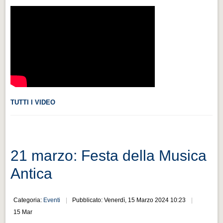
Videonews
Videonews
Eventi
Eventi
CHI SIAMO
CHI SIAMO
TUTTI I VIDEO
CITTÀ
CITTÀ
Guida turistica rapida
21 marzo: Festa della Musica
Guida turistica rapida
Antica
Musica e teatro
Musica e teatro
Categoria:
Eventi
Pubblicato: Venerdì, 15 Marzo 2024 10:23
Distretto industriale
15 Mar