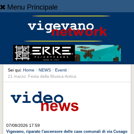
Menu Principale
Home
Home
NEWS
NEWS
Cronaca
Cronaca
Sei qui:
Home
/
NEWS
/
Eventi
/
21 marzo: Festa della Musica Antica
Artes et Artificia
Artes et Artificia
Sport
Sport
Territorio
07/08/2026 17:59
Territorio
Vigevano, riparato l'ascensore delle case comunali di via Cusago