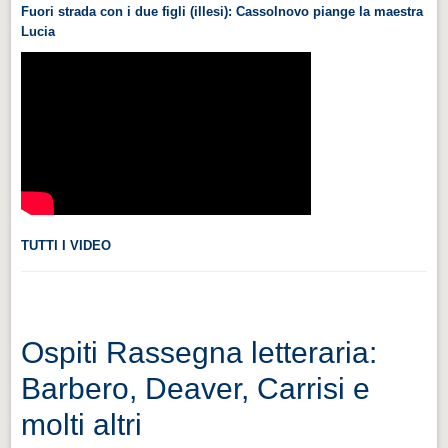
Fuori strada con i due figli (illesi): Cassolnovo piange la maestra
Videonews
Lucia
Videonews
Eventi
Eventi
CHI SIAMO
CHI SIAMO
CITTÀ
TUTTI I VIDEO
CITTÀ
Guida turistica rapida
Guida turistica rapida
Ospiti Rassegna letteraria:
Musica e teatro
Barbero, Deaver, Carrisi e
Musica e teatro
molti altri
Distretto industriale