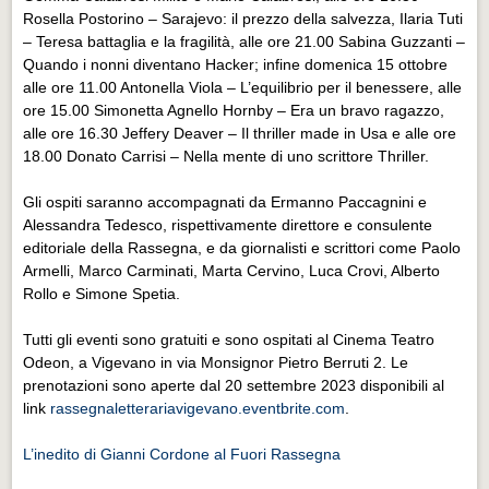
Eventi Vigevano
Rosella Postorino – Sarajevo: il prezzo della salvezza, Ilaria Tuti
Eventi Vigevano
– Teresa battaglia e la fragilità, alle ore 21.00 Sabina Guzzanti –
Quando i nonni diventano Hacker; infine domenica 15 ottobre
Eventi Pavia
alle ore 11.00 Antonella Viola – L’equilibrio per il benessere, alle
ore 15.00 Simonetta Agnello Hornby – Era un bravo ragazzo,
Eventi Pavia
alle ore 16.30 Jeffery Deaver – Il thriller made in Usa e alle ore
18.00 Donato Carrisi – Nella mente di uno scrittore Thriller.
Gli ospiti saranno accompagnati da Ermanno Paccagnini e
Alessandra Tedesco, rispettivamente direttore e consulente
editoriale della Rassegna, e da giornalisti e scrittori come Paolo
Armelli, Marco Carminati, Marta Cervino, Luca Crovi, Alberto
Rollo e Simone Spetia.
Tutti gli eventi sono gratuiti e sono ospitati al Cinema Teatro
Odeon, a Vigevano in via Monsignor Pietro Berruti 2. Le
prenotazioni sono aperte dal 20 settembre 2023 disponibili al
link
rassegnaletterariavigevano.eventbrite.com
.
L’inedito di Gianni Cordone al Fuori Rassegna