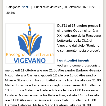
Distretto industriale
Categoria:
Eventi
Pubblicato: Mercoledì, 20 Settembre 2023 09:20
Muoversi a Vigevano
20 Set
Muoversi a Vigevano
Dall’11 al 15 ottobre presso il
Cultura e turismo 4.0
cineteatro Odeon si terrà la
Cultura e turismo 4.0
XXII edizione della Rassegna
Letteraria della Città di
PROGETTI
Vigevano dal titolo “Ragione
PROGETTI
e sentimento: testa o croce”.
Progetti Aperti
I
quattordici incontri
vedranno come protagonisti:
Progetti Aperti
mercoledì 11 ottobre alle ore 21.00 Alessandro Barbero -Premio
Nazionale alla Carriera; giovedì 12 alle ore 18.00 Alessandro
Progetti Realizzati
Milan – Storie di chi ha combattuto per la libertà e alle ore 21.00
Progetti Realizzati
Matteo Bussola – La tenerezza degli uomini; venerdì 13 alle ore
18.00 Enrico Galiano – Padri e figli e alle ore 21.00 Francesco
EVENTI
Costa – Giornali e media fra Italia e Usa; sabato 14 ottobre alle
EVENTI
ore 11.00 Alessandra Selmi e Antonio Calabrò, alle ore 15.00
Gemma Calabresi Milite e Mario Calabresi, alle ore 16.30