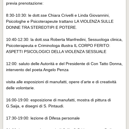
Eventi Vigevano
previa prenotazione:
Eventi Vigevano
8:30-10:30: le dott.sse Chiara Crivelli e Linda Giovannini,
Psicologhe e Psicoterapeute trattano LA VIOLENZA SULLE
Eventi Pavia
DONNE TRA STEREOTIPI E POTERE.
Eventi Pavia
10:40-12:30: la dott.ssa Roberta Manfredini, Sessuologa clinica,
Psicoterapeuta e Criminologa illustra IL CORPO FERITO:
ASPETTI PSICOLOGICI DELLA VIOLENZA SESSUALE
12:00: saluto delle Autorità e del Presidente di Con Tatto Donna,
intervento del poeta Angelo Penza
visita alle esposizioni di manufatti, opere d’arte e di creatività
delle volontarie.
16:00-19:00: esposizione di manufatti, mostra di pittura di
G.Saija, e disegni di S. Pintaudi.
17:30-19:00: lezione di Difesa personale