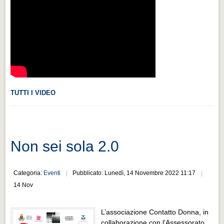
Videonews
Videonews
Eventi
Eventi
CHI SIAMO
CHI SIAMO
TUTTI I VIDEO
CITTÀ
CITTÀ
Non sei sola 2.0
Guida turistica rapida
Guida turistica rapida
Categoria:
Eventi
Pubblicato: Lunedì, 14 Novembre 2022 11:17
Musica e teatro
14 Nov
Musica e teatro
L’associazione Contatto Donna, in
Distretto industriale
collaborazione con l’Assessorato