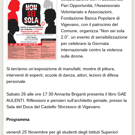
Distretto industriale
Pari Opportunità, l’Assessorato
Volontariato e Associazioni,
Muoversi a Vigevano
Fondazione Banca Popolare di
Muoversi a Vigevano
Vigevano, con il patrocinio del
Comune, organizza “Non sei sola
Cultura e turismo 4.0
2.0”, un evento di sensibilizzazione
Cultura e turismo 4.0
per celebrare la Giornata
internazionale contro la violenza
PROGETTI
sulle donne.
PROGETTI
Si terrànno un’esposizione di manufatti, mostre di pittura,
interventi di esperti, scuole di danza, attori, lezioni di difesa
Progetti Aperti
personale.
Progetti Aperti
Sabato 26 alle ore 17:30 Annarita Briganti presenta il libro GAE
Progetti Realizzati
AULENTI. Riflessioni e pensieri sull'architetto geniale, presso la
Progetti Realizzati
Sala del Duca del Castello Sforzesco di Vigevano.
EVENTI
Programma
EVENTI
venerdì 25 Novembre
per gli studenti degli Istituti Superiori