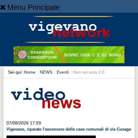
Menu Principale
Home
Home
NEWS
NEWS
Cronaca
Cronaca
Sei qui:
Home
/
NEWS
/
Eventi
/
Non sei sola 2.0
Artes et Artificia
Artes et Artificia
Sport
Sport
Territorio
07/08/2026 17:59
Vigevano, riparato l'ascensore delle case comunali di via Cusago
Territorio