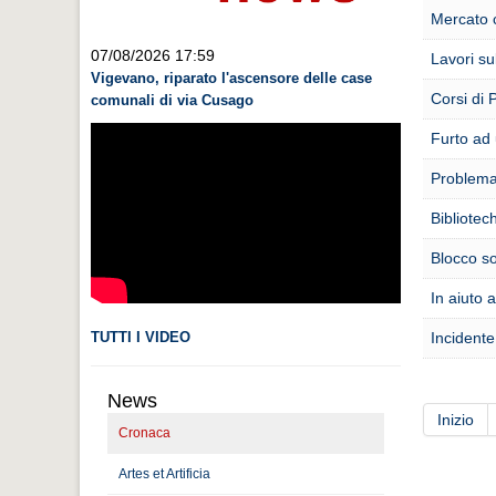
Mercato c
07/08/2026 17:59
Lavori sul
Vigevano, riparato l'ascensore delle case
Corsi di P
comunali di via Cusago
Furto ad
Problema 
Bibliotec
Blocco s
In aiuto 
TUTTI I VIDEO
Incidente
News
Inizio
Cronaca
Artes et Artificia