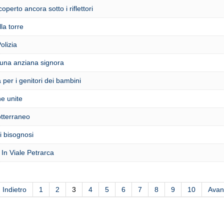
operto ancora sotto i riflettori
la torre
olizia
 una anziana signora
per i genitori dei bambini
he unite
otterraneo
ai bisognosi
 In Viale Petrarca
Indietro
1
2
3
4
5
6
7
8
9
10
Avan