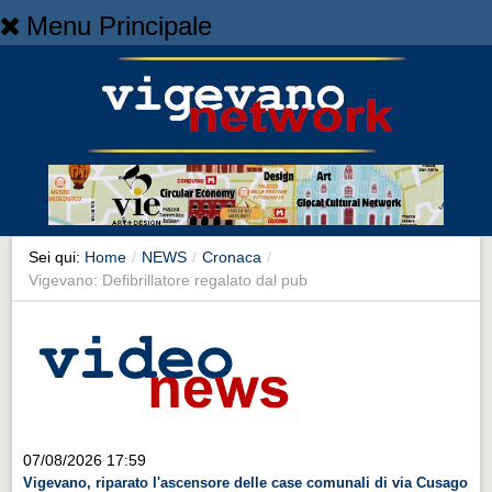
Menu Principale
Home
Home
NEWS
NEWS
Cronaca
Cronaca
Sei qui:
Home
/
NEWS
/
Cronaca
/
Vigevano: Defibrillatore regalato dal pub
Artes et Artificia
Artes et Artificia
Sport
Sport
Territorio
07/08/2026 17:59
Territorio
Vigevano, riparato l'ascensore delle case comunali di via Cusago