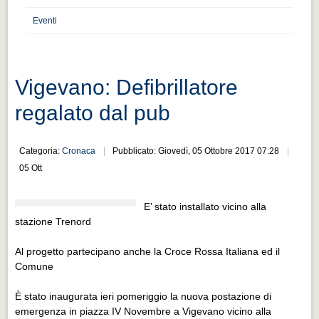
Distretto industriale
Eventi
Muoversi a Vigevano
Muoversi a Vigevano
Cultura e turismo 4.0
Vigevano: Defibrillatore
Cultura e turismo 4.0
regalato dal pub
PROGETTI
PROGETTI
Categoria:
Cronaca
Pubblicato: Giovedì, 05 Ottobre 2017 07:28
05 Ott
Progetti Aperti
Progetti Aperti
E’ stato installato vicino alla
stazione Trenord
Progetti Realizzati
Progetti Realizzati
Al progetto partecipano anche la Croce Rossa Italiana ed il
Comune
EVENTI
EVENTI
È stato inaugurata ieri pomeriggio la nuova postazione di
emergenza in piazza IV Novembre a Vigevano vicino alla