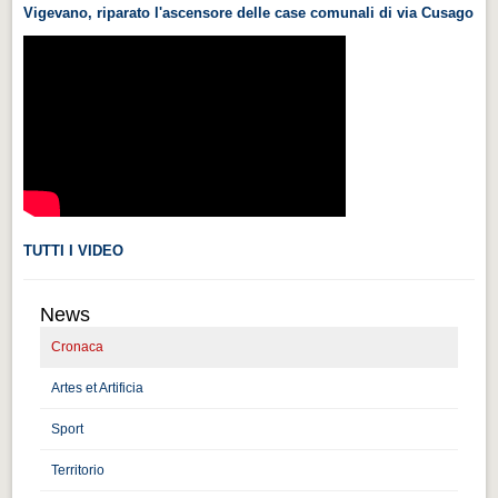
Vigevano, riparato l'ascensore delle case comunali di via Cusago
Videonews
Videonews
Eventi
Eventi
CHI SIAMO
CHI SIAMO
CITTÀ
TUTTI I VIDEO
CITTÀ
News
Guida turistica rapida
Cronaca
Guida turistica rapida
Artes et Artificia
Musica e teatro
Musica e teatro
Sport
Territorio
Distretto industriale