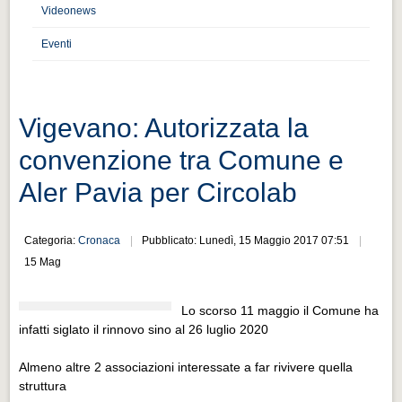
Distretto industriale
Videonews
Muoversi a Vigevano
Eventi
Muoversi a Vigevano
Cultura e turismo 4.0
Vigevano: Autorizzata la
Cultura e turismo 4.0
convenzione tra Comune e
PROGETTI
Aler Pavia per Circolab
PROGETTI
Progetti Aperti
Categoria:
Cronaca
Pubblicato: Lunedì, 15 Maggio 2017 07:51
Progetti Aperti
15 Mag
Progetti Realizzati
Lo scorso 11 maggio il Comune ha
Progetti Realizzati
infatti siglato il rinnovo sino al 26 luglio 2020
EVENTI
Almeno altre 2 associazioni interessate a far rivivere quella
EVENTI
struttura