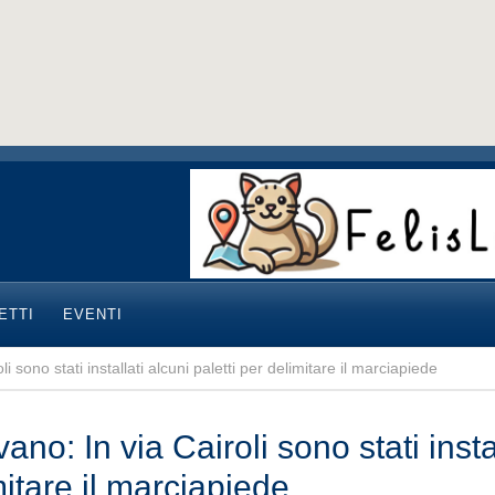
ETTI
EVENTI
i sono stati installati alcuni paletti per delimitare il marciapiede
ano: In via Cairoli sono stati instal
itare il marciapiede