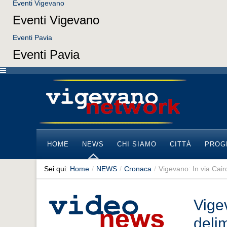
Eventi Vigevano
Eventi Vigevano
Eventi Pavia
Eventi Pavia
HOME
NEWS
CHI SIAMO
CITTÀ
PROG
Sei qui:
Home
/
NEWS
/
Cronaca
/
Vigevano: In via Cairol
Vigev
delim