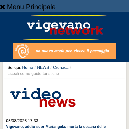
Menu Principale
Home
Home
NEWS
NEWS
Cronaca
Cronaca
Sei qui:
Home
/
NEWS
/
Cronaca
/
Liceali come guide turistiche
Artes et Artificia
Artes et Artificia
Sport
Sport
Territorio
05/08/2026 17:33
Territorio
Vigevano, addio suor Mariangela: morta la decana delle