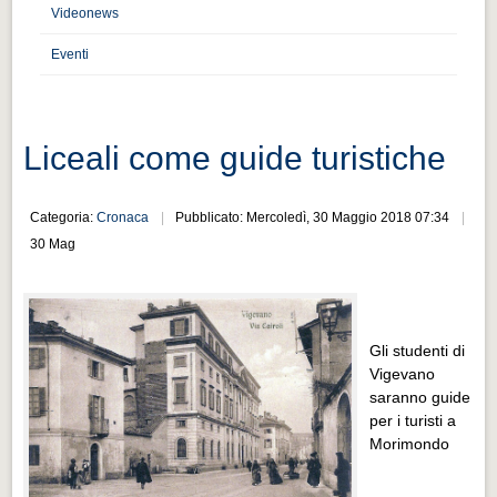
Distretto industriale
Videonews
Muoversi a Vigevano
Eventi
Muoversi a Vigevano
Cultura e turismo 4.0
Liceali come guide turistiche
Cultura e turismo 4.0
PROGETTI
Categoria:
Cronaca
Pubblicato: Mercoledì, 30 Maggio 2018 07:34
PROGETTI
30 Mag
Progetti Aperti
Progetti Aperti
Gli studenti di
Progetti Realizzati
Vigevano
Progetti Realizzati
saranno guide
per i turisti a
EVENTI
Morimondo
EVENTI