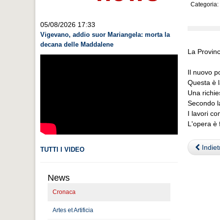
Categoria:
05/08/2026 17:33
Vigevano, addio suor Mariangela: morta la
decana delle Maddalene
La Provinc
Il nuovo p
Questa è l
Una richie
Secondo la
I lavori 
L'opera è 
Indiet
TUTTI I VIDEO
News
Cronaca
Artes et Artificia