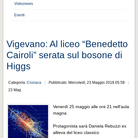
Distretto industriale
Videonews
Muoversi a Vigevano
Eventi
Muoversi a Vigevano
Cultura e turismo 4.0
Vigevano: Al liceo “Benedetto
Cultura e turismo 4.0
Cairoli” serata sul bosone di
PROGETTI
Higgs
PROGETTI
Progetti Aperti
Categoria:
Cronaca
Pubblicato: Mercoledì, 23 Maggio 2018 05:58
Progetti Aperti
23 Mag
Progetti Realizzati
Venerdì 25 maggio alle ore 21 nell'aula
Progetti Realizzati
magna
EVENTI
Protagonista sarà Daniela Rebuzzi ex
EVENTI
allieva del liceo classico