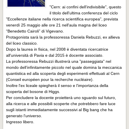
Eventi Vigevano
"Cern: ai confini dell'indivisibile", questo
Eventi Vigevano
il titolo dell'ultima conferenza del ciclo
"Eccellenze italiane nella ricerca scientifica europea", prevista
Eventi Pavia
venerdì 25 maggio alle ore 21 nell'aula magna del liceo
Eventi Pavia
“Benedetto Cairoli” di Vigevano.
Protagonista sarà la professoressa Daniela Rebuzzi, ex allieva
del liceo classico.
Dopo la laurea in fisica, nel 2008 è diventata ricercatrice
all'università di Pavia e dal 2015 è docente associato.
La professoressa Rebuzzi illustrerà una "passeggiata" nel
mondo dell’infinitamente piccolo nel quale domina la meccanica
quantistica ed alla scoperta degli esperimenti effettuati al Cern
(Conseil européen pour la recherche nucléaire).
Inoltre l'ex liceale spiegherà il senso e l'importanza della
scoperta del bosone di Higgs.
Per concludere la docente proietterà uno sguardo sul futuro,
alla ricerca e alle possibili scoperte che potrebbero fare luce
sugli istanti immediatamente successivi al Big bang che ha
generato l'universo.
Ingresso libero.