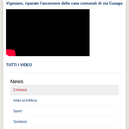
Vigevano, riparato l'ascensore delle case comunali di via Cusago
Videonews
Videonews
Eventi
Eventi
CHI SIAMO
CHI SIAMO
CITTÀ
TUTTI I VIDEO
CITTÀ
News
Guida turistica rapida
Cronaca
Guida turistica rapida
Artes et Artificia
Musica e teatro
Musica e teatro
Sport
Territorio
Distretto industriale