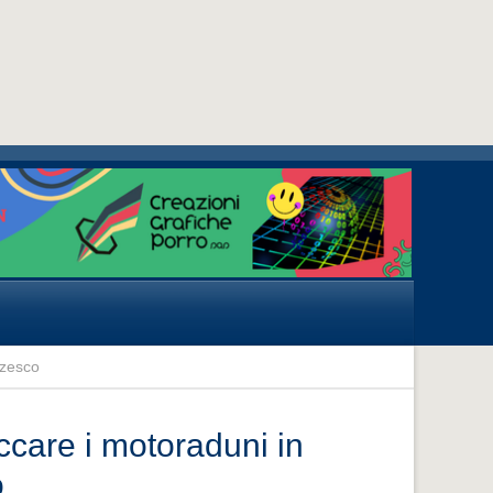
rzesco
ccare i motoraduni in
o