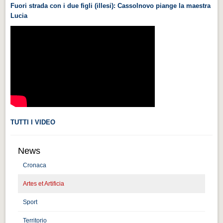
Fuori strada con i due figli (illesi): Cassolnovo piange la maestra
Videonews
Lucia
Videonews
Eventi
Eventi
CHI SIAMO
CHI SIAMO
CITTÀ
TUTTI I VIDEO
CITTÀ
Guida turistica rapida
News
Guida turistica rapida
Cronaca
Musica e teatro
Artes et Artificia
Musica e teatro
Sport
Distretto industriale
Territorio