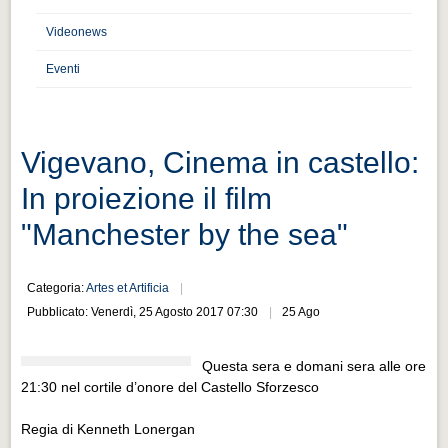
Distretto industriale
Videonews
Muoversi a Vigevano
Eventi
Muoversi a Vigevano
Cultura e turismo 4.0
Cultura e turismo 4.0
Vigevano, Cinema in castello:
PROGETTI
In proiezione il film
PROGETTI
"Manchester by the sea"
Progetti Aperti
Progetti Aperti
Categoria:
Artes et Artificia
Pubblicato: Venerdì, 25 Agosto 2017 07:30
25 Ago
Progetti Realizzati
Progetti Realizzati
Questa sera e domani sera alle ore
EVENTI
21:30 nel cortile d’onore del Castello Sforzesco
EVENTI
Regia di Kenneth Lonergan