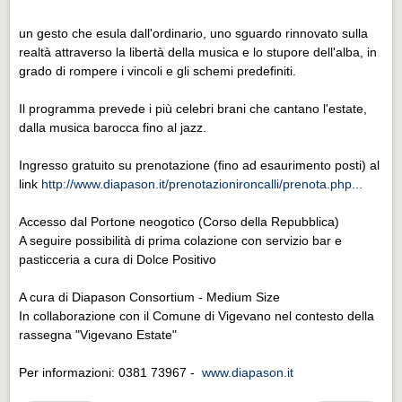
Eventi Vigevano
Eventi Vigevano
un gesto che esula dall'ordinario, uno sguardo rinnovato sulla
realtà attraverso la libertà della musica e lo stupore dell'alba, in
Eventi Pavia
grado di rompere i vincoli e gli schemi predefiniti.
Eventi Pavia
Il programma prevede i più celebri brani che cantano l'estate,
dalla musica barocca fino al jazz.
Ingresso gratuito su prenotazione (fino ad esaurimento posti) al
link
http://www.diapason.it/prenotazionironcalli/prenota.php...
Accesso dal Portone neogotico (Corso della Repubblica)
A seguire possibilità di prima colazione con servizio bar e
pasticceria a cura di Dolce Positivo
A cura di Diapason Consortium - Medium Size
In collaborazione con il Comune di Vigevano nel contesto della
rassegna "Vigevano Estate"
Per informazioni: 0381 73967 -
www.diapason.it