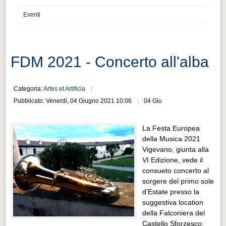
Distretto industriale
Eventi
Muoversi a Vigevano
Muoversi a Vigevano
Cultura e turismo 4.0
FDM 2021 - Concerto all'alba
Cultura e turismo 4.0
Categoria:
Artes et Artificia
PROGETTI
Pubblicato: Venerdì, 04 Giugno 2021 10:06
04 Giu
PROGETTI
Progetti Aperti
La Festa Europea
della Musica 2021
Progetti Aperti
Vigevano, giunta alla
VI Edizione, vede il
Progetti Realizzati
consueto concerto al
Progetti Realizzati
sorgere del primo sole
d'Estate presso la
EVENTI
suggestiva location
EVENTI
della Falconiera del
Castello Sforzesco: