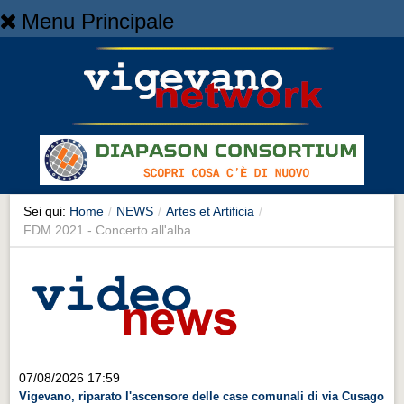
Menu Principale
Home
Home
NEWS
NEWS
Cronaca
Cronaca
Sei qui:
Home
/
NEWS
/
Artes et Artificia
/
FDM 2021 - Concerto all'alba
Artes et Artificia
Artes et Artificia
Sport
Sport
Territorio
07/08/2026 17:59
Territorio
Vigevano, riparato l'ascensore delle case comunali di via Cusago