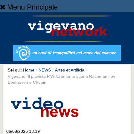
Menu Principale
Home
Home
NEWS
NEWS
Cronaca
Cronaca
Sei qui:
Home
/
NEWS
/
Artes et Artificia
/
Vigevano: Il pianista P.W. Cremonte suona Rachmaninov
Artes et Artificia
Beethoven e Chopin
Artes et Artificia
Sport
Sport
Territorio
Territorio
06/08/2026 18:19