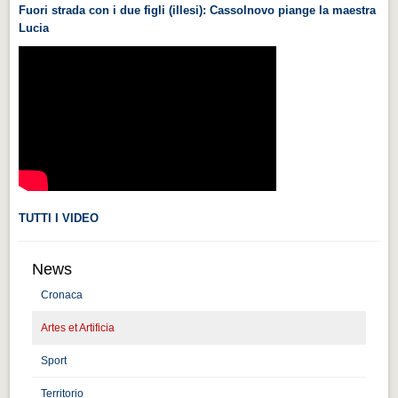
Fuori strada con i due figli (illesi): Cassolnovo piange la maestra
Videonews
Lucia
Videonews
Eventi
Eventi
CHI SIAMO
CHI SIAMO
CITTÀ
TUTTI I VIDEO
CITTÀ
Guida turistica rapida
News
Guida turistica rapida
Cronaca
Musica e teatro
Artes et Artificia
Musica e teatro
Sport
Distretto industriale
Territorio