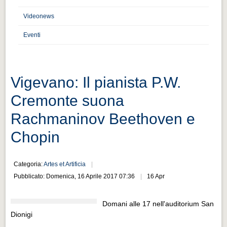
Distretto industriale
Videonews
Muoversi a Vigevano
Eventi
Muoversi a Vigevano
Cultura e turismo 4.0
Cultura e turismo 4.0
Vigevano: Il pianista P.W.
PROGETTI
Cremonte suona
PROGETTI
Rachmaninov Beethoven e
Progetti Aperti
Chopin
Progetti Aperti
Progetti Realizzati
Categoria:
Artes et Artificia
Progetti Realizzati
Pubblicato: Domenica, 16 Aprile 2017 07:36
16 Apr
EVENTI
Domani alle 17 nell'auditorium San
EVENTI
Dionigi