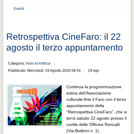
Distretto industriale
Eventi
Muoversi a Vigevano
Muoversi a Vigevano
Cultura e turismo 4.0
Retrospettiva CineFaro: il 22
Cultura e turismo 4.0
agosto il terzo appuntamento
PROGETTI
PROGETTI
Categoria:
Artes et Artificia
Pubblicato: Mercoledì, 19 Agosto 2020 08:54
19 Ago
Progetti Aperti
Progetti Aperti
Continua la programmazione
estiva dell’Associazione
Progetti Realizzati
culturale Arte il Faro con il terzo
Progetti Realizzati
appuntamento della
“Retrospettiva CineFaro”, che si
EVENTI
terrà sabato 22 agosto presso il
EVENTI
cortile delle Officine Roncalli
(Via Boldrini n. 1).