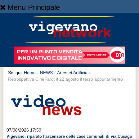
Menu Principale
Home
Home
NEWS
NEWS
Cronaca
Cronaca
Sei qui:
Home
/
NEWS
/
Artes et Artificia
/
Retrospettiva CineFaro: il 22 agosto il terzo appuntamento
Artes et Artificia
Artes et Artificia
Sport
Sport
Territorio
07/08/2026 17:59
Territorio
Vigevano, riparato l'ascensore delle case comunali di via Cusago