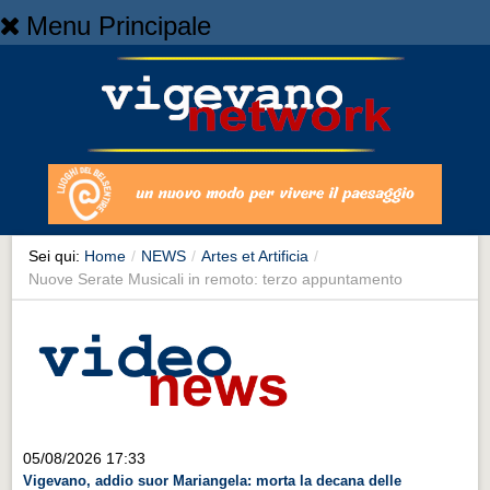
Menu Principale
Home
Home
NEWS
NEWS
Cronaca
Cronaca
Sei qui:
Home
/
NEWS
/
Artes et Artificia
/
Nuove Serate Musicali in remoto: terzo appuntamento
Artes et Artificia
Artes et Artificia
Sport
Sport
Territorio
05/08/2026 17:33
Territorio
Vigevano, addio suor Mariangela: morta la decana delle