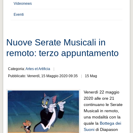
Distretto industriale
Videonews
Muoversi a Vigevano
Eventi
Muoversi a Vigevano
Cultura e turismo 4.0
Nuove Serate Musicali in
Cultura e turismo 4.0
remoto: terzo appuntamento
PROGETTI
PROGETTI
Categoria:
Artes et Artificia
Progetti Aperti
Pubblicato: Venerdì, 15 Maggio 2020 09:35
15 Mag
Progetti Aperti
Venerdì 22 maggio
Progetti Realizzati
2020 alle ore 21
Progetti Realizzati
continuano le Serate
Musicali in remoto,
EVENTI
una modalità con la
EVENTI
quale la
Bottega dei
Suoni
di Diapason