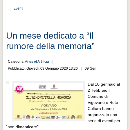
Distretto industriale
Eventi
Muoversi a Vigevano
Muoversi a Vigevano
Cultura e turismo 4.0
Un mese dedicato a “Il
Cultura e turismo 4.0
rumore della memoria”
PROGETTI
PROGETTI
Categoria:
Artes et Artificia
Pubblicato: Giovedì, 09 Gennaio 2020 13:26
09 Gen
Progetti Aperti
Progetti Aperti
Dal 10 gennaio al
2 febbraio il
Progetti Realizzati
Comune di
Progetti Realizzati
Vigevano e Rete
Cultura hanno
EVENTI
organizzato una
EVENTI
serie di eventi per
“non dimenticare”.