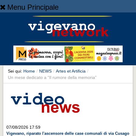
Menu Principale
Home
Home
NEWS
NEWS
Cronaca
Cronaca
Sei qui:
Home
/
NEWS
/
Artes et Artificia
/
Un mese dedicato a “Il rumore della memoria”
Artes et Artificia
Artes et Artificia
Sport
Sport
Territorio
07/08/2026 17:59
Territorio
Vigevano, riparato l'ascensore delle case comunali di via Cusago