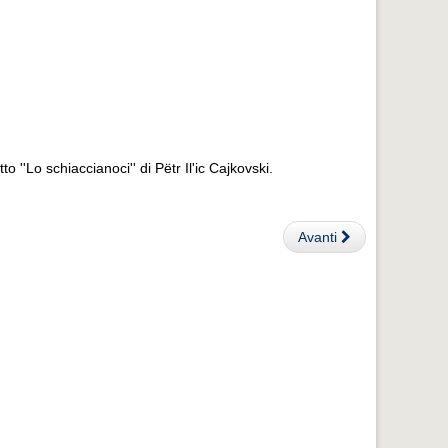
to ''Lo schiaccianoci'' di Pëtr Il'ic Cajkovski.
Avanti