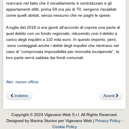
Eventi Vigevano
ricercare nel fatto che il riscaldamento è centralizzato e gli
appartamenti sfitti, prima 59 ora più di 70, vengono riscaldati
Eventi Vigevano
come quelli abitati, senza nessuno che ne paghi le spese.
Eventi Pavia
A luglio del 2018 si era giunti all’accordo di coprire una parte di
Eventi Pavia
quel debito con un fondo regionale, riducendo così il debito a
carico degli inquilini a 110 mila euro. In questo importo, però,
sono conteggiati anche i debiti degli inquilini che rientrano nel
caso di “comprovata impossibilità per morosità incolpevole”, la
loro parte verrà saldata dai fondi comunali.
Aler: nuovo ufficio
Indietro
Avanti
Copyright © 2024 Vigevano Web S.r.l. All Rights Reserved.
Designed by Marina Sturino per Vigevano Web |
Privacy Policy
-
Cookie Policy