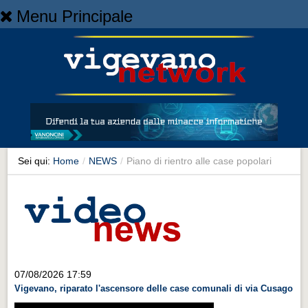
Menu Principale
Home
Home
NEWS
NEWS
Cronaca
Cronaca
Sei qui:
Home
/
NEWS
/
Piano di rientro alle case popolari
Artes et Artificia
Artes et Artificia
Sport
Sport
Territorio
07/08/2026 17:59
Vigevano, riparato l'ascensore delle case comunali di via Cusago
Territorio