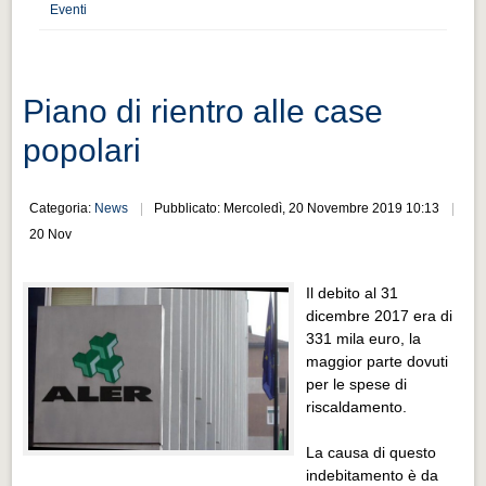
Distretto industriale
Eventi
Muoversi a Vigevano
Muoversi a Vigevano
Piano di rientro alle case
Cultura e turismo 4.0
popolari
Cultura e turismo 4.0
PROGETTI
Categoria:
News
Pubblicato: Mercoledì, 20 Novembre 2019 10:13
PROGETTI
20 Nov
Progetti Aperti
Il debito al 31
Progetti Aperti
dicembre 2017 era di
331 mila euro, la
Progetti Realizzati
maggior parte dovuti
Progetti Realizzati
per le spese di
riscaldamento.
EVENTI
EVENTI
La causa di questo
indebitamento è da