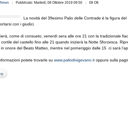
News
Pubblicato: Martedì, 08 Ottobre 2019 09:50
08 Ott
La novità del 39esimo Palio delle Contrade è la figura de
rtarsi con i giudici.
nizierà, come di consueto, venerdì sera alle ore 21 con la tradizionale fi
 cortile del castello fino alle 21 quando inizierà la Notte Sforzesca. R
e in onore del Beato Matteo, mentre nel pomeriggio dalle 15 ci sarà l’ape
nformazioni potete trovarle su
www.paliodivigevano.it
oppure sulla pagi
ro