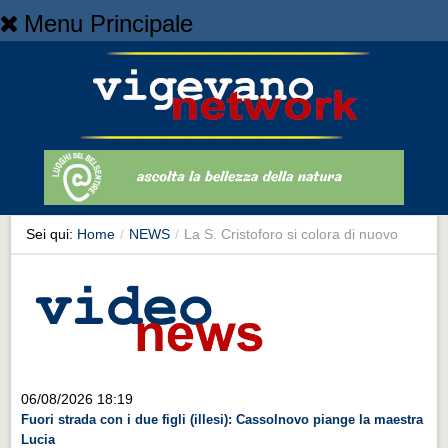
Menu Principale
Home
Home
NEWS
NEWS
Cronaca
Cronaca
Sei qui:
Home
/
NEWS
/
La S. Cristoforo si colora di nuovo
Artes et Artificia
Artes et Artificia
Sport
Sport
Territorio
06/08/2026 18:19
Fuori strada con i due figli (illesi): Cassolnovo piange la maestra
Territorio
Lucia