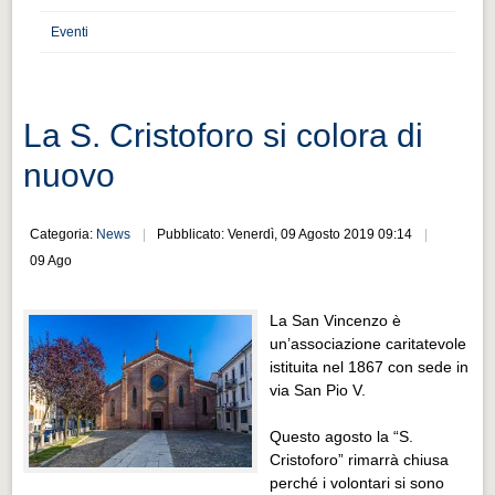
Distretto industriale
Eventi
Muoversi a Vigevano
Muoversi a Vigevano
Cultura e turismo 4.0
La S. Cristoforo si colora di
Cultura e turismo 4.0
nuovo
PROGETTI
PROGETTI
Categoria:
News
Pubblicato: Venerdì, 09 Agosto 2019 09:14
09 Ago
Progetti Aperti
Progetti Aperti
La San Vincenzo è
un’associazione caritatevole
Progetti Realizzati
istituita nel 1867 con sede in
Progetti Realizzati
via San Pio V.
EVENTI
Questo agosto la “S.
EVENTI
Cristoforo” rimarrà chiusa
perché i volontari si sono