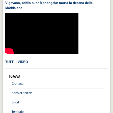
Vigevano, addio suor Mariangela: morta la decana delle
Videonews
Maddalene
Videonews
Eventi
Eventi
CHI SIAMO
CHI SIAMO
CITTÀ
TUTTI I VIDEO
CITTÀ
Guida turistica rapida
News
Guida turistica rapida
Cronaca
Musica e teatro
Artes et Artificia
Musica e teatro
Sport
Distretto industriale
Territorio