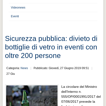
Distretto industriale
Videonews
Muoversi a Vigevano
Eventi
Muoversi a Vigevano
Cultura e turismo 4.0
Cultura e turismo 4.0
Sicurezza pubblica: divieto di
PROGETTI
bottiglie di vetro in eventi con
PROGETTI
oltre 200 persone
Progetti Aperti
Progetti Aperti
Categoria:
News
Pubblicato: Giovedì, 27 Giugno 2019 09:51
27 Giu
Progetti Realizzati
Progetti Realizzati
La circolare del Ministro
EVENTI
dell’Interno n.
555/OP/0001991/2017 del
EVENTI
07/06/2017 prevede la