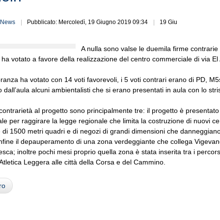
News
Pubblicato: Mercoledì, 19 Giugno 2019 09:34
19 Giu
A nulla sono valse le duemila firme contrarie 
a votato a favore della realizzazione del centro commerciale di via El
anza ha votato con 14 voti favorevoli, i 5 voti contrari erano di PD, M5
 dall’aula alcuni ambientalisti che si erano presentati in aula con lo stris
i contrarietà al progetto sono principalmente tre: il progetto è presenta
e per raggirare la legge regionale che limita la costruzione di nuovi ce
 di 1500 metri quadri e di negozi di grandi dimensioni che danneggiano a
, infine il depauperamento di una zona verdeggiante che collega Vigevan
zesca; inoltre pochi mesi proprio quella zona è stata inserita tra i percor
i Atletica Leggera alle città della Corsa e del Cammino.
ro