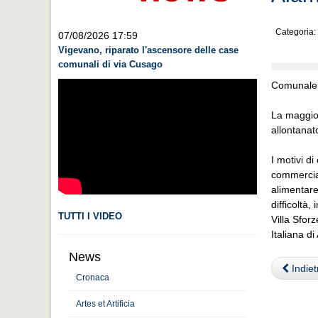
Categoria:
07/08/2026 17:59
Vigevano, riparato l'ascensore delle case
comunali di via Cusago
Comunale h
La maggior
allontanato
I motivi d
commercial
alimentare
difficoltà
TUTTI I VIDEO
Villa Sfor
Italiana d
News
Indiet
Cronaca
Artes et Artificia