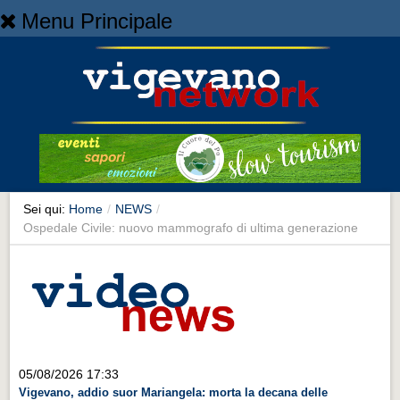
Menu Principale
Home
Home
NEWS
NEWS
Cronaca
Cronaca
Sei qui:
Home
/
NEWS
/
Ospedale Civile: nuovo mammografo di ultima generazione
Artes et Artificia
Artes et Artificia
Sport
Sport
Territorio
05/08/2026 17:33
Territorio
Vigevano, addio suor Mariangela: morta la decana delle