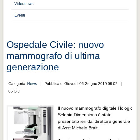
Distretto industriale
Videonews
Muoversi a Vigevano
Eventi
Muoversi a Vigevano
Cultura e turismo 4.0
Ospedale Civile: nuovo
Cultura e turismo 4.0
mammografo di ultima
PROGETTI
generazione
PROGETTI
Progetti Aperti
Categoria:
News
Pubblicato: Giovedì, 06 Giugno 2019 09:02
Progetti Aperti
06 Giu
Progetti Realizzati
Il nuovo mammografo digitale Hologic
Progetti Realizzati
Selenia Dimensions è stato
EVENTI
presentato ieri dal direttore generale
di Asst Michele Brait.
EVENTI