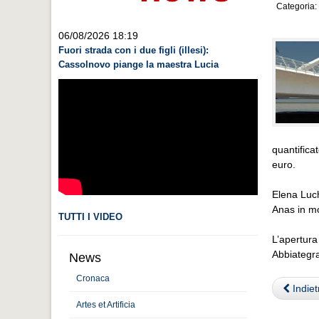
Categoria:
06/08/2026 18:19
Fuori strada con i due figli (illesi):
Cassolnovo piange la maestra Lucia
quantifica
euro.
Elena Luch
Anas in mo
TUTTI I VIDEO
L’apertura
Abbiategra
News
Cronaca
Indiet
Artes et Artificia