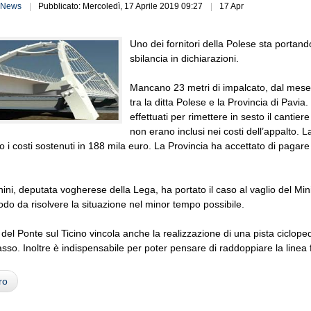
News
Pubblicato: Mercoledì, 17 Aprile 2019 09:27
17 Apr
Uno dei fornitori della Polese sta portando 
sbilancia in dichiarazioni.
Mancano 23 metri di impalcato, dal mese di
tra la ditta Polese e la Provincia di Pavia.
effettuati per rimettere in sesto il cantiere
non erano inclusi nei costi dell’appalto. 
to i costi sostenuti in 188 mila euro. La Provincia ha accettato di pagare
ini, deputata vogherese della Lega, ha portato il caso al vaglio del Min
do da risolvere la situazione nel minor tempo possibile.
 del Ponte sul Ticino vincola anche la realizzazione di una pista cic
sso. Inoltre è indispensabile per poter pensare di raddoppiare la linea f
ro