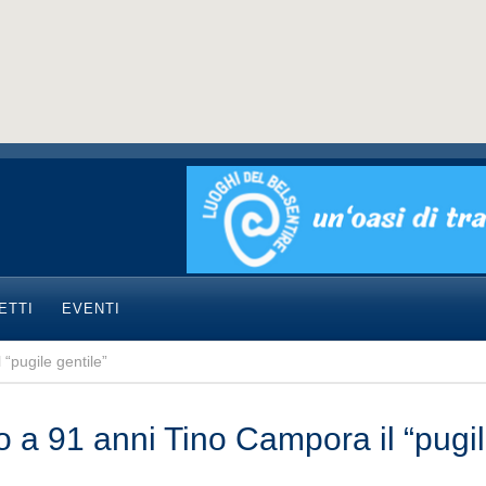
ETTI
EVENTI
“pugile gentile”
o a 91 anni Tino Campora il “pugil