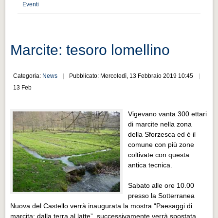
Distretto industriale
Eventi
Muoversi a Vigevano
Muoversi a Vigevano
Marcite: tesoro lomellino
Cultura e turismo 4.0
Cultura e turismo 4.0
Categoria:
News
Pubblicato: Mercoledì, 13 Febbraio 2019 10:45
13 Feb
PROGETTI
PROGETTI
Vigevano vanta 300 ettari
Progetti Aperti
di marcite nella zona
della Sforzesca ed è il
Progetti Aperti
comune con più zone
coltivate con questa
Progetti Realizzati
antica tecnica.
Progetti Realizzati
Sabato alle ore 10.00
EVENTI
presso la Sotterranea
EVENTI
Nuova del Castello verrà inaugurata la mostra “Paesaggi di
marcita: dalla terra al latte”, successivamente verrà spostata