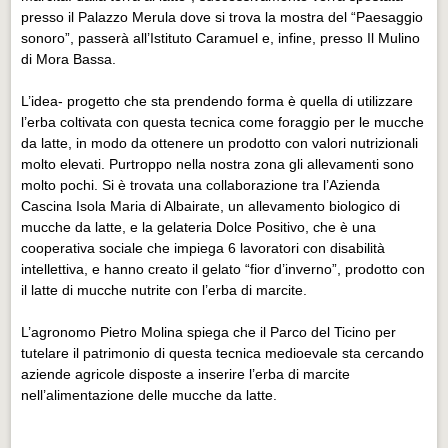
Eventi Vigevano
presso il Palazzo Merula dove si trova la mostra del “Paesaggio
Eventi Vigevano
sonoro”, passerà all’Istituto Caramuel e, infine, presso Il Mulino
di Mora Bassa.
Eventi Pavia
L’idea- progetto che sta prendendo forma è quella di utilizzare
Eventi Pavia
l’erba coltivata con questa tecnica come foraggio per le mucche
da latte, in modo da ottenere un prodotto con valori nutrizionali
molto elevati. Purtroppo nella nostra zona gli allevamenti sono
molto pochi. Si è trovata una collaborazione tra l’Azienda
Cascina Isola Maria di Albairate, un allevamento biologico di
mucche da latte, e la gelateria Dolce Positivo, che è una
cooperativa sociale che impiega 6 lavoratori con disabilità
intellettiva, e hanno creato il gelato “fior d’inverno”, prodotto con
il latte di mucche nutrite con l’erba di marcite.
L’agronomo Pietro Molina spiega che il Parco del Ticino per
tutelare il patrimonio di questa tecnica medioevale sta cercando
aziende agricole disposte a inserire l’erba di marcite
nell’alimentazione delle mucche da latte.