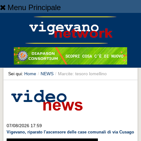
Menu Principale
Home
Home
NEWS
NEWS
Cronaca
Cronaca
Sei qui:
Home
/
NEWS
/
Marcite: tesoro lomellino
Artes et Artificia
Artes et Artificia
Sport
Sport
Territorio
07/08/2026 17:59
Vigevano, riparato l'ascensore delle case comunali di via Cusago
Territorio