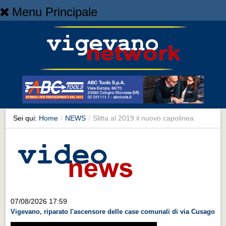
Menu Principale
Home
Home
NEWS
NEWS
Cronaca
Cronaca
Sei qui:
Home
/
NEWS
/
Slitta al 2019 il nuovo capolinea
Artes et Artificia
Artes et Artificia
Sport
Sport
Territorio
07/08/2026 17:59
Vigevano, riparato l'ascensore delle case comunali di via Cusago
Territorio