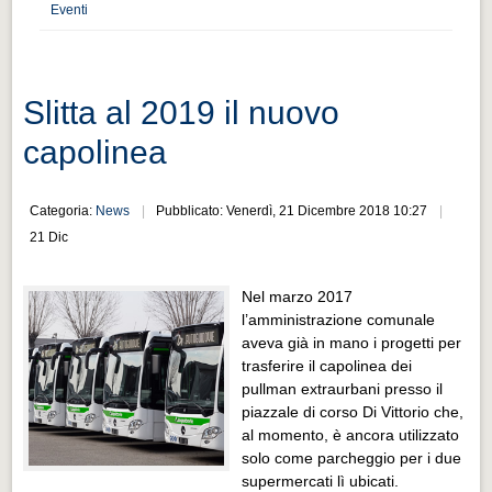
Distretto industriale
Eventi
Muoversi a Vigevano
Muoversi a Vigevano
Slitta al 2019 il nuovo
Cultura e turismo 4.0
capolinea
Cultura e turismo 4.0
PROGETTI
Categoria:
News
Pubblicato: Venerdì, 21 Dicembre 2018 10:27
PROGETTI
21 Dic
Progetti Aperti
Nel marzo 2017
Progetti Aperti
l’amministrazione comunale
aveva già in mano i progetti per
Progetti Realizzati
trasferire il capolinea dei
Progetti Realizzati
pullman extraurbani presso il
piazzale di corso Di Vittorio che,
EVENTI
al momento, è ancora utilizzato
EVENTI
solo come parcheggio per i due
supermercati lì ubicati.