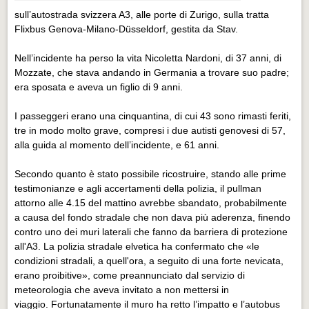
Eventi Vigevano
sull’autostrada svizzera A3, alle porte di Zurigo, sulla tratta
Eventi Vigevano
Flixbus Genova-Milano-Düsseldorf, gestita da Stav.
Eventi Pavia
Nell’incidente ha perso la vita Nicoletta Nardoni, di 37 anni, di
Eventi Pavia
Mozzate, che stava andando in Germania a trovare suo padre;
era sposata e aveva un figlio di 9 anni.
I passeggeri erano una cinquantina, di cui 43 sono rimasti feriti,
tre in modo molto grave, compresi i due autisti genovesi di 57,
alla guida al momento dell’incidente, e 61 anni.
Secondo quanto è stato possibile ricostruire, stando alle prime
testimonianze e agli accertamenti della polizia, il pullman
attorno alle 4.15 del mattino avrebbe sbandato, probabilmente
a causa del fondo stradale che non dava più aderenza, finendo
contro uno dei muri laterali che fanno da barriera di protezione
all'A3. La polizia stradale elvetica ha confermato che «le
condizioni stradali, a quell'ora, a seguito di una forte nevicata,
erano proibitive», come preannunciato dal servizio di
meteorologia che aveva invitato a non mettersi in
viaggio. Fortunatamente il muro ha retto l’impatto e l’autobus