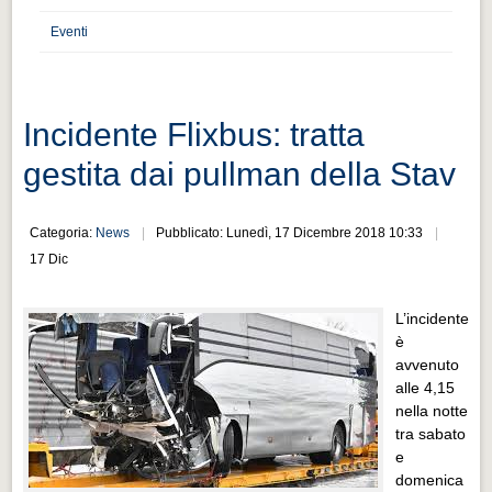
Distretto industriale
Eventi
Muoversi a Vigevano
Muoversi a Vigevano
Cultura e turismo 4.0
Incidente Flixbus: tratta
Cultura e turismo 4.0
gestita dai pullman della Stav
PROGETTI
PROGETTI
Categoria:
News
Pubblicato: Lunedì, 17 Dicembre 2018 10:33
17 Dic
Progetti Aperti
Progetti Aperti
L’incidente
è
Progetti Realizzati
avvenuto
Progetti Realizzati
alle 4,15
nella notte
EVENTI
tra sabato
EVENTI
e
domenica