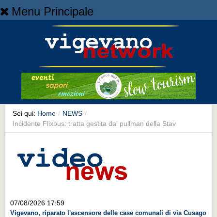
Menu Principale
Home
Home
NEWS
NEWS
Cronaca
Cronaca
Sei qui:
Home
/
NEWS
/
Incidente Flixbus: tratta gestita dai pullman della Stav
Artes et Artificia
Artes et Artificia
Sport
Sport
Territorio
07/08/2026 17:59
Territorio
Vigevano, riparato l'ascensore delle case comunali di via Cusago