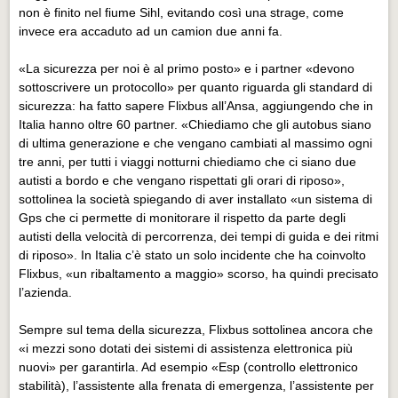
non è finito nel fiume Sihl, evitando così una strage, come
invece era accaduto ad un camion due anni fa.
«La sicurezza per noi è al primo posto» e i partner «devono
sottoscrivere un protocollo» per quanto riguarda gli standard di
sicurezza: ha fatto sapere Flixbus all’Ansa, aggiungendo che in
Italia hanno oltre 60 partner. «Chiediamo che gli autobus siano
di ultima generazione e che vengano cambiati al massimo ogni
tre anni, per tutti i viaggi notturni chiediamo che ci siano due
autisti a bordo e che vengano rispettati gli orari di riposo»,
sottolinea la società spiegando di aver installato «un sistema di
Gps
che ci permette di monitorare il rispetto da parte degli
autisti della velocità di percorrenza, dei tempi di guida e dei ritmi
di riposo». In Italia c’è stato un solo incidente che ha coinvolto
Flixbus, «un ribaltamento a maggio» scorso, ha quindi precisato
l’azienda.
Sempre sul tema della sicurezza, Flixbus sottolinea ancora che
«i mezzi sono dotati dei sistemi di assistenza elettronica più
nuovi» per garantirla. Ad esempio «Esp (controllo elettronico
stabilità), l’assistente alla frenata di emergenza, l’assistente per