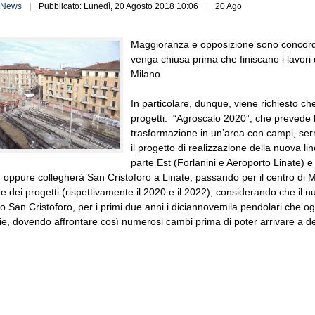
News
Pubblicato: Lunedì, 20 Agosto 2018 10:06
20 Ago
Maggioranza e opposizione sono concordi
venga chiusa prima che finiscano i lavori 
Milano.
In particolare, dunque, viene richiesto c
progetti: “Agroscalo 2020”, che prevede l
trasformazione in un’area con campi, serr
il progetto di realizzazione della nuova li
parte Est (Forlanini e Aeroporto Linate) 
) oppure collegherà San Cristoforo a Linate, passando per il centro di M
e dei progetti (rispettivamente il 2020 e il 2022), considerando che il 
o San Cristoforo, per i primi due anni i diciannovemila pendolari che og
cie, dovendo affrontare così numerosi cambi prima di poter arrivare a d