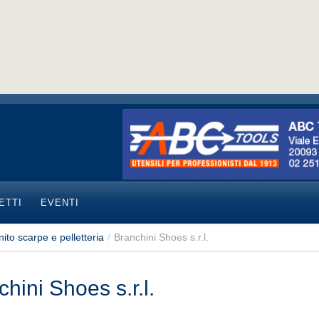
ETTI
EVENTI
nito scarpe e pelletteria
/
Branchini Shoes s.r.l.
hini Shoes s.r.l.